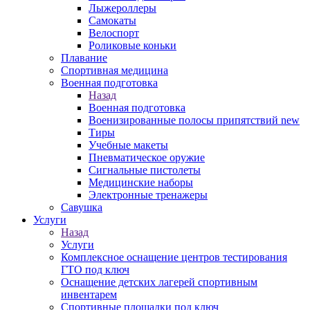
Лыжероллеры
Самокаты
Велоспорт
Роликовые коньки
Плавание
Спортивная медицина
Военная подготовка
Назад
Военная подготовка
Военизированные полосы припятствий new
Тиры
Учебные макеты
Пневматическое оружие
Сигнальные пистолеты
Медицинские наборы
Электронные тренажеры
Савушка
Услуги
Назад
Услуги
Комплексное оснащение центров тестирования
ГТО под ключ
Оснащение детских лагерей спортивным
инвентарем
Спортивные площадки под ключ