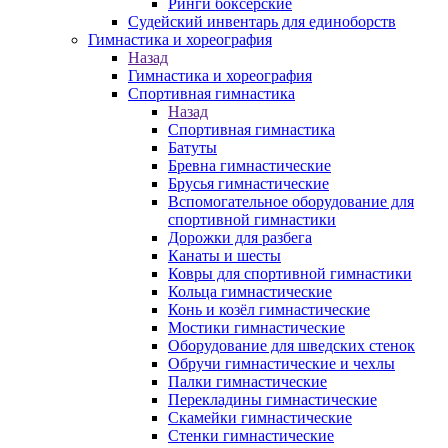
Ринги боксерские
Судейский инвентарь для единоборств
Гимнастика и хореография
Назад
Гимнастика и хореография
Спортивная гимнастика
Назад
Спортивная гимнастика
Батуты
Бревна гимнастические
Брусья гимнастические
Вспомогательное оборудование для
спортивной гимнастики
Дорожки для разбега
Канаты и шесты
Ковры для спортивной гимнастики
Кольца гимнастические
Конь и козёл гимнастические
Мостики гимнастические
Оборудование для шведских стенок
Обручи гимнастические и чехлы
Палки гимнастические
Перекладины гимнастические
Скамейки гимнастические
Стенки гимнастические