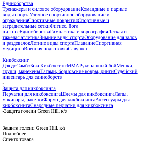
Единоборства
Тренажеры и силовое оборудование
Командные и парные
виды спорта
Уличное спортивное оборудование и
ограждения
Спортивные покрытия
Спортивные и
заградительные сетки
Фитнес, йога,
пилатес
Единоборства
Гимнастика и хореография
Легкая и
тяжелая атлетика
Зимние виды спорта
Оборудование для залов
и раздевалок
Летние виды спорта
Плавание
Спортивная
медицина
Военная подготовка
Савушка
-
Кикбоксинг
Дзюдо
Самбо
Бокс
Кикбоксинг
ММА
Рукопашный бой
Мешки,
груши, манекены
Татами, борцовские ковры, ринги
Судейский
инвентарь для единоборств
-
Защита для кикбоксинга
Перчатки для кикбоксинга
Шлемы для кикбоксинга
Лапы,
макивары, ракетки
Форма для кикбоксинга
Аксессуары для
кикбоксинга
Снарядные перчатки для кикбоксинга
-
Защита голени Green Hill, к/з
Защита голени Green Hill, к/з
Подробнее
Спектр товара