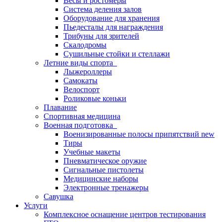
Весы и ростомеры
Система деления залов
Оборудование для хранения
Пьедесталы для награждения
Трибуны для зрителей
Скалодромы
Сушильные стойки и стеллажи
Летние виды спорта
Лыжероллеры
Самокаты
Велоспорт
Роликовые коньки
Плавание
Спортивная медицина
Военная подготовка
Военизированные полосы припятствий new
Тиры
Учебные макеты
Пневматическое оружие
Сигнальные пистолеты
Медицинские наборы
Электронные тренажеры
Савушка
Услуги
Комплексное оснащение центров тестирования