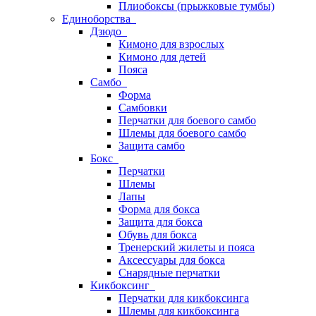
Плиобоксы (прыжковые тумбы)
Единоборства
Дзюдо
Кимоно для взрослых
Кимоно для детей
Пояса
Самбо
Форма
Самбовки
Перчатки для боевого самбо
Шлемы для боевого самбо
Защита самбо
Бокс
Перчатки
Шлемы
Лапы
Форма для бокса
Защита для бокса
Обувь для бокса
Тренерский жилеты и пояса
Аксессуары для бокса
Снарядные перчатки
Кикбоксинг
Перчатки для кикбоксинга
Шлемы для кикбоксинга