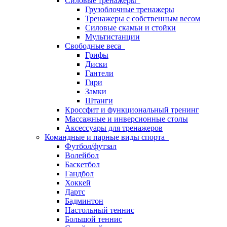
Силовые тренажеры
Грузоблочные тренажеры
Тренажеры с собственным весом
Силовые скамьи и стойки
Мультистанции
Свободные веса
Грифы
Диски
Гантели
Гири
Замки
Штанги
Кроссфит и функциональный тренинг
Массажные и инверсионные столы
Аксессуары для тренажеров
Командные и парные виды спорта
Футбол/футзал
Волейбол
Баскетбол
Гандбол
Хоккей
Дартс
Бадминтон
Настольный теннис
Большой теннис