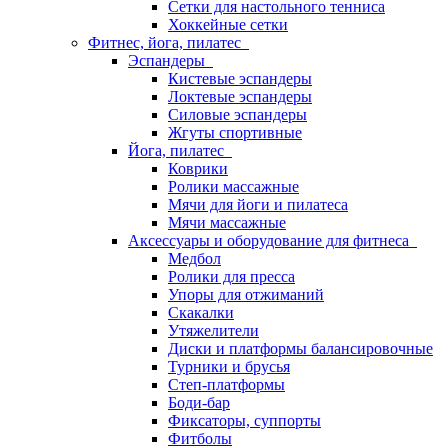
Сетки для настольного тенниса
Хоккейные сетки
Фитнес, йога, пилатес
Эспандеры
Кистевые эспандеры
Локтевые эспандеры
Силовые эспандеры
Жгуты спортивные
Йога, пилатес
Коврики
Ролики массажные
Мячи для йоги и пилатеса
Мячи массажные
Аксессуары и оборудование для фитнеса
Медбол
Ролики для пресса
Упоры для отжиманий
Скакалки
Утяжелители
Диски и платформы балансировочные
Турники и брусья
Степ-платформы
Боди-бар
Фиксаторы, суппорты
Фитболы