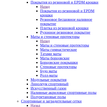
Покрытия из резиновой и EPDM крошки
Назад
Покрытия из резиновой и EPDM
крошки
Резиновое бесшовное наливное
покрытие
Плитка из резиновой крошки
Рулонное резиновое покрытие
Маты и стеновые протекторы
Назад
Маты и стеновые протекторы
Маты гимнастические
Татами маты
Маты борцовские
Борцовские покрышки
Стеновые протекторы
Будо маты
Ролл-маты
Модульные покрытия
Линолеум спортивный
Искусственный газон
Наливные акриловые спортивные полы
Полуретановые полы
Спортивные и заградительные сетки
Назад