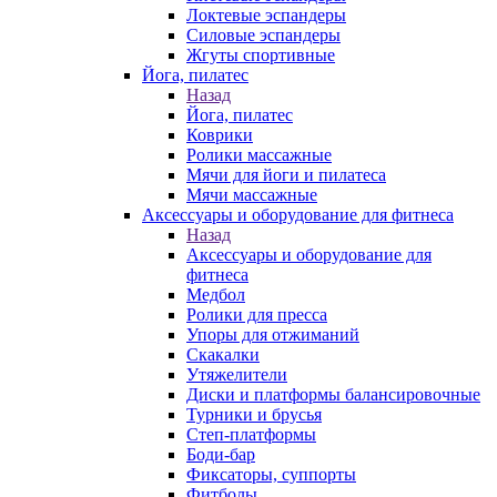
Локтевые эспандеры
Силовые эспандеры
Жгуты спортивные
Йога, пилатес
Назад
Йога, пилатес
Коврики
Ролики массажные
Мячи для йоги и пилатеса
Мячи массажные
Аксессуары и оборудование для фитнеса
Назад
Аксессуары и оборудование для
фитнеса
Медбол
Ролики для пресса
Упоры для отжиманий
Скакалки
Утяжелители
Диски и платформы балансировочные
Турники и брусья
Степ-платформы
Боди-бар
Фиксаторы, суппорты
Фитболы