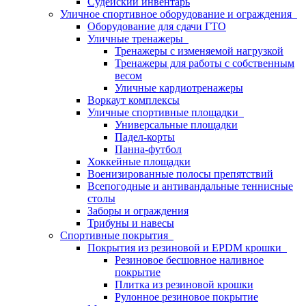
Судейский инвентарь
Уличное спортивное оборудование и ограждения
Оборудование для сдачи ГТО
Уличные тренажеры
Тренажеры с изменяемой нагрузкой
Тренажеры для работы с собственным
весом
Уличные кардиотренажеры
Воркаут комплексы
Уличные спортивные площадки
Универсальные площадки
Падел-корты
Панна-футбол
Хоккейные площадки
Военизированные полосы препятствий
Всепогодные и антивандальные теннисные
столы
Заборы и ограждения
Трибуны и навесы
Спортивные покрытия
Покрытия из резиновой и EPDM крошки
Резиновое бесшовное наливное
покрытие
Плитка из резиновой крошки
Рулонное резиновое покрытие