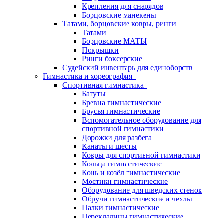
Крепления для снарядов
Борцовские манекены
Татами, борцовские ковры, ринги
Татами
Борцовские МАТЫ
Покрышки
Ринги боксерские
Судейский инвентарь для единоборств
Гимнастика и хореография
Спортивная гимнастика
Батуты
Бревна гимнастические
Брусья гимнастические
Вспомогательное оборудование для
спортивной гимнастики
Дорожки для разбега
Канаты и шесты
Ковры для спортивной гимнастики
Кольца гимнастические
Конь и козёл гимнастические
Мостики гимнастические
Оборудование для шведских стенок
Обручи гимнастические и чехлы
Палки гимнастические
Перекладины гимнастические