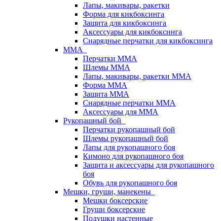
Лапы, макивары, ракетки
Форма для кикбоксинга
Защита для кикбоксинга
Аксессуары для кикбоксинга
Снарядные перчатки для кикбоксинга
ММА
Перчатки ММА
Шлемы ММА
Лапы, макивары, ракетки ММА
Форма ММА
Защита ММА
Снарядные перчатки ММА
Аксессуары для ММА
Рукопашный бой
Перчатки рукопашный бой
Шлемы рукопашный бой
Лапы для рукопашного боя
Кимоно для рукопашного боя
Защита и аксессуары для рукопашного
боя
Обувь для рукопашного боя
Мешки, груши, манекены
Мешки боксерские
Груши боксерские
Подушки настенные