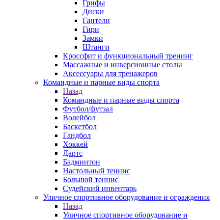
Грифы
Диски
Гантели
Гири
Замки
Штанги
Кроссфит и функциональный тренинг
Массажные и инверсионные столы
Аксессуары для тренажеров
Командные и парные виды спорта
Назад
Командные и парные виды спорта
Футбол/футзал
Волейбол
Баскетбол
Гандбол
Хоккей
Дартс
Бадминтон
Настольный теннис
Большой теннис
Судейский инвентарь
Уличное спортивное оборудование и ограждения
Назад
Уличное спортивное оборудование и