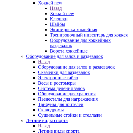
Хоккей new
Назад
Хоккей new
Клюшки
Шайбы
Экипировка хоккейная
Тренировочный инвентарь для хоккея
Оборудование для хоккейных
раздевалок
Ворота хоккейные
Оборудование для залов и раздевалок
Назад
Оборудование для залов и раздевалок
Скамейки для раздевалок
Электронные табло
Весы и ростомеры
Система деления залов
Оборудование для хранения
Пьедесталы для награждения
Трибуны для зрителей
Скалодромы
Сушильные стойки и стеллажи
Летние виды спорта
Назад
Летние виды спорта