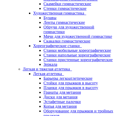
Скамейки гимнастические
Стенки гимнастические
Художественная гимнастика
Булавы
Ленты гимнастические
Обручи для художественной
гимнастики
Мячи для художественной гимнастике
Скакалки гимнастические
Хореографические станки
Станки мобильные хореографические
Станки напольные хореографические
Станки пристенные хореографические
Зеркала
Легкая и тяжелая атлетика
Легкая атлетика
Барьеры легкоатлетические
Стойки для прыжков в высоту
Планки для прыжков в высоту
Гранаты для метания
Диски для метания
Эстафетные палочки
Копья для метания
Оборудование для прыжков и тройных
прыжков