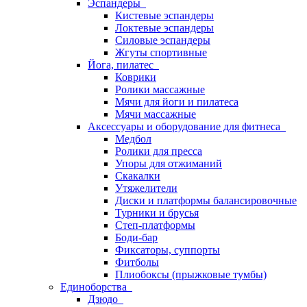
Эспандеры
Кистевые эспандеры
Локтевые эспандеры
Силовые эспандеры
Жгуты спортивные
Йога, пилатес
Коврики
Ролики массажные
Мячи для йоги и пилатеса
Мячи массажные
Аксессуары и оборудование для фитнеса
Медбол
Ролики для пресса
Упоры для отжиманий
Скакалки
Утяжелители
Диски и платформы балансировочные
Турники и брусья
Степ-платформы
Боди-бар
Фиксаторы, суппорты
Фитболы
Плиобоксы (прыжковые тумбы)
Единоборства
Дзюдо