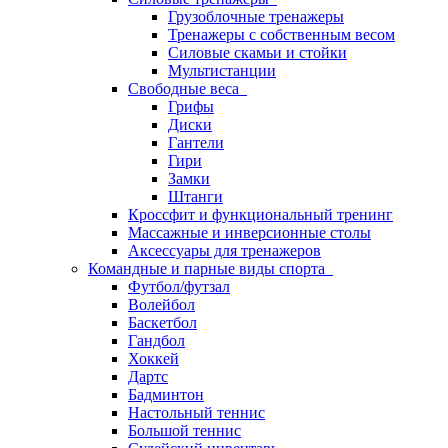
Грузоблочные тренажеры
Тренажеры с собственным весом
Силовые скамьи и стойки
Мультистанции
Свободные веса
Грифы
Диски
Гантели
Гири
Замки
Штанги
Кроссфит и функциональный тренинг
Массажные и инверсионные столы
Аксессуары для тренажеров
Командные и парные виды спорта
Футбол/футзал
Волейбол
Баскетбол
Гандбол
Хоккей
Дартс
Бадминтон
Настольный теннис
Большой теннис