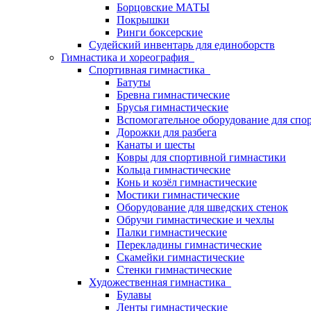
Борцовские МАТЫ
Покрышки
Ринги боксерские
Судейский инвентарь для единоборств
Гимнастика и хореография
Спортивная гимнастика
Батуты
Бревна гимнастические
Брусья гимнастические
Вспомогательное оборудование для спо
Дорожки для разбега
Канаты и шесты
Ковры для спортивной гимнастики
Кольца гимнастические
Конь и козёл гимнастические
Мостики гимнастические
Оборудование для шведских стенок
Обручи гимнастические и чехлы
Палки гимнастические
Перекладины гимнастические
Скамейки гимнастические
Стенки гимнастические
Художественная гимнастика
Булавы
Ленты гимнастические