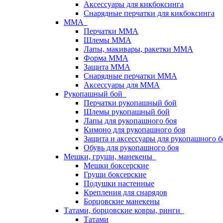
Аксессуары для кикбоксинга
Снарядные перчатки для кикбоксинга
ММА
Перчатки ММА
Шлемы ММА
Лапы, макивары, ракетки ММА
Форма ММА
Защита ММА
Снарядные перчатки ММА
Аксессуары для ММА
Рукопашный бой
Перчатки рукопашный бой
Шлемы рукопашный бой
Лапы для рукопашного боя
Кимоно для рукопашного боя
Защита и аксессуары для рукопашного б
Обувь для рукопашного боя
Мешки, груши, манекены
Мешки боксерские
Груши боксерские
Подушки настенные
Крепления для снарядов
Борцовские манекены
Татами, борцовские ковры, ринги
Татами