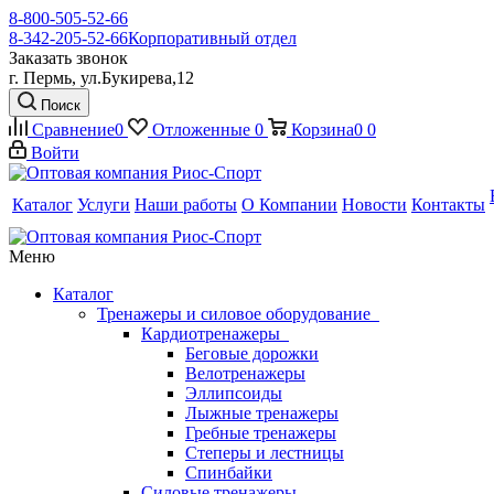
8-800-505-52-66
8-342-205-52-66
Корпоративный отдел
Заказать звонок
г. Пермь, ул.Букирева,12
Поиск
Сравнение
0
Отложенные
0
Корзина
0
0
Войти
Каталог
Услуги
Наши работы
О Компании
Новости
Контакты
Меню
Каталог
Тренажеры и силовое оборудование
Кардиотренажеры
Беговые дорожки
Велотренажеры
Эллипсоиды
Лыжные тренажеры
Гребные тренажеры
Степеры и лестницы
Спинбайки
Силовые тренажеры