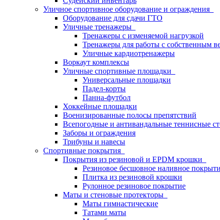
Судейский инвентарь
Уличное спортивное оборудование и ограждения
Оборудование для сдачи ГТО
Уличные тренажеры
Тренажеры с изменяемой нагрузкой
Тренажеры для работы с собственным в
Уличные кардиотренажеры
Воркаут комплексы
Уличные спортивные площадки
Универсальные площадки
Падел-корты
Панна-футбол
Хоккейные площадки
Военизированные полосы препятствий
Всепогодные и антивандальные теннисные с
Заборы и ограждения
Трибуны и навесы
Спортивные покрытия
Покрытия из резиновой и EPDM крошки
Резиновое бесшовное наливное покрыт
Плитка из резиновой крошки
Рулонное резиновое покрытие
Маты и стеновые протекторы
Маты гимнастические
Татами маты