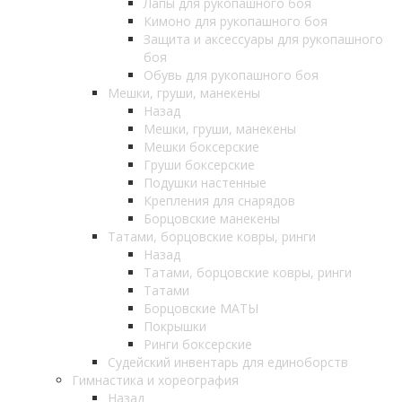
Лапы для рукопашного боя
Кимоно для рукопашного боя
Защита и аксессуары для рукопашного
боя
Обувь для рукопашного боя
Мешки, груши, манекены
Назад
Мешки, груши, манекены
Мешки боксерские
Груши боксерские
Подушки настенные
Крепления для снарядов
Борцовские манекены
Татами, борцовские ковры, ринги
Назад
Татами, борцовские ковры, ринги
Татами
Борцовские МАТЫ
Покрышки
Ринги боксерские
Судейский инвентарь для единоборств
Гимнастика и хореография
Назад