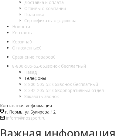
Доставка и оплата
Отзывы о компании
Политика
Сертификаты оф. дилера
Новости
Контакты
Корзина
0
Отложенные
0
Сравнение товаров
0
8-800-505-52-66
Звонок бесплатный
Назад
Телефоны
8-800-505-52-66
Звонок бесплатный
8-342-205-52-66
Корпоративный отдел
Заказать звонок
Контактная информация
г. Пермь, ул.Букирева,12
inform@riossport.ru
Важная информация