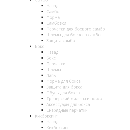
Назад
Самбо
Форма
Самбовки
Перчатки для боевого самбо
Шлемы для боевого самбо
Защита самбо
Бокс
Назад
Бокс
Перчатки
Шлемы
Лапы
Форма для бокса
Защита для бокса
Обувь для бокса
Тренерский жилеты и пояса
Аксессуары для бокса
Снарядные перчатки
Кикбоксинг
Назад
Кикбоксинг