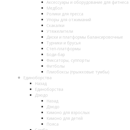
Аксессуары и оборудование для фитнеса
Медбол
Ролики для пресса
Упоры для отжиманий
Скакалки
Утяжелители
Диски и платформы балансировочные
Турники и брусья
Степ-платформы
Боди-бар
Фиксаторы, суппорты
Фитболы
Плиобоксы (прыжковые тумбы)
Единоборства
Назад
Единоборства
Дзюдо
Назад
Дзюдо
Кимоно для взрослых
Кимоно для детей
Пояса
Самбо