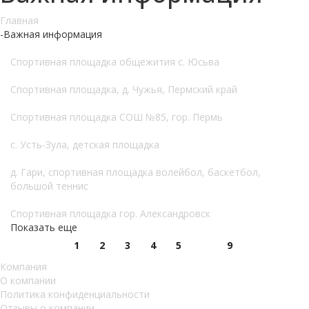
Главная
-
Важная информация
Спортивная площадка общежития с. Юсьва
Спортивная площадка, д. Чужья, Пермский край
Спортивная площадка СОШ №85, гор. Пермь
с. Усть-Зула, детская площадка
д. Гари, спортивная площадка волейбол, баскетбол,
большой теннис
Спортивная площадка гор. Александровск
Показать еще
1
2
3
4
5
9
Компания
О компании
Политика конфиденциальности
Отзывы о компании