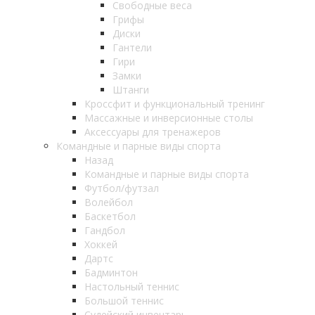
Свободные веса
Грифы
Диски
Гантели
Гири
Замки
Штанги
Кроссфит и функциональный тренинг
Массажные и инверсионные столы
Аксессуары для тренажеров
Командные и парные виды спорта
Назад
Командные и парные виды спорта
Футбол/футзал
Волейбол
Баскетбол
Гандбол
Хоккей
Дартс
Бадминтон
Настольный теннис
Большой теннис
Судейский инвентарь