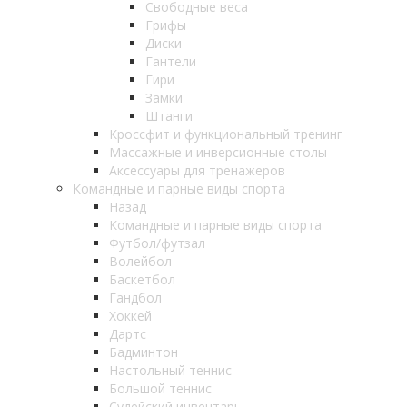
Свободные веса
Грифы
Диски
Гантели
Гири
Замки
Штанги
Кроссфит и функциональный тренинг
Массажные и инверсионные столы
Аксессуары для тренажеров
Командные и парные виды спорта
Назад
Командные и парные виды спорта
Футбол/футзал
Волейбол
Баскетбол
Гандбол
Хоккей
Дартс
Бадминтон
Настольный теннис
Большой теннис
Судейский инвентарь