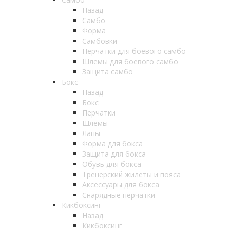
Назад
Самбо
Форма
Самбовки
Перчатки для боевого самбо
Шлемы для боевого самбо
Защита самбо
Бокс
Назад
Бокс
Перчатки
Шлемы
Лапы
Форма для бокса
Защита для бокса
Обувь для бокса
Тренерский жилеты и пояса
Аксессуары для бокса
Снарядные перчатки
Кикбоксинг
Назад
Кикбоксинг