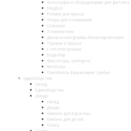
Аксессуары и оборудование для фитнеса
Медбол
Ролики для пресса
Упоры для отжиманий
Скакалки
Утяжелители
Диски и платформы балансировочные
Турники и брусья
Степ-платформы
Боди-бар
Фиксаторы, суппорты
Фитболы
Плиобоксы (прыжковые тумбы)
Единоборства
Назад
Единоборства
Дзюдо
Назад
Дзюдо
Кимоно для взрослых
Кимоно для детей
Пояса
Самбо