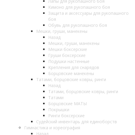
Лапы для рукопашного боя
Кимоно для рукопашного боя
Защита и аксессуары для рукопашного
боя
Обувь для рукопашного боя
Мешки, груши, манекены
Назад
Мешки, груши, манекены
Мешки боксерские
Груши боксерские
Подушки настенные
Крепления для снарядов
Борцовские манекены
Татами, борцовские ковры, ринги
Назад
Татами, борцовские ковры, ринги
Татами
Борцовские МАТЫ
Покрышки
Ринги боксерские
Судейский инвентарь для единоборств
Гимнастика и хореография
Назад