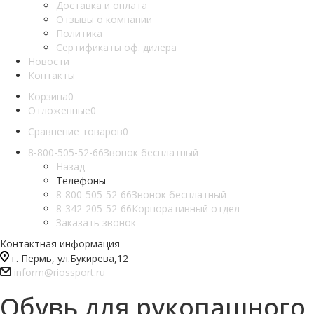
Доставка и оплата
Отзывы о компании
Политика
Сертификаты оф. дилера
Новости
Контакты
Корзина
0
Отложенные
0
Сравнение товаров
0
8-800-505-52-66
Звонок бесплатный
Назад
Телефоны
8-800-505-52-66
Звонок бесплатный
8-342-205-52-66
Корпоративный отдел
Заказать звонок
Контактная информация
г. Пермь, ул.Букирева,12
inform@riossport.ru
Обувь для рукопашного