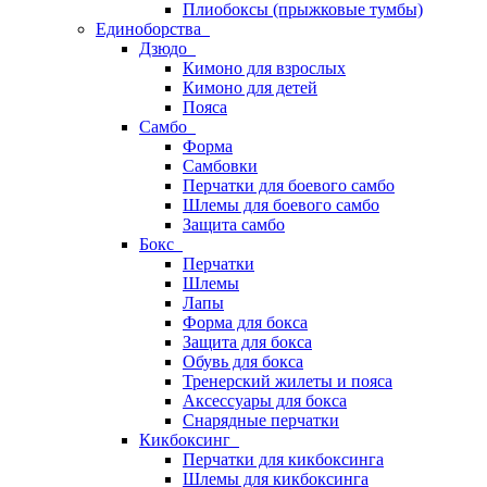
Плиобоксы (прыжковые тумбы)
Единоборства
Дзюдо
Кимоно для взрослых
Кимоно для детей
Пояса
Самбо
Форма
Самбовки
Перчатки для боевого самбо
Шлемы для боевого самбо
Защита самбо
Бокс
Перчатки
Шлемы
Лапы
Форма для бокса
Защита для бокса
Обувь для бокса
Тренерский жилеты и пояса
Аксессуары для бокса
Снарядные перчатки
Кикбоксинг
Перчатки для кикбоксинга
Шлемы для кикбоксинга