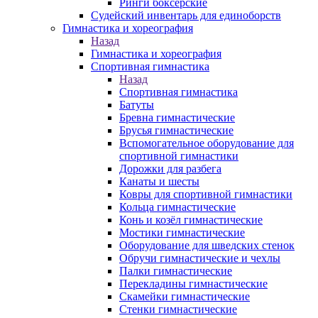
Ринги боксерские
Судейский инвентарь для единоборств
Гимнастика и хореография
Назад
Гимнастика и хореография
Спортивная гимнастика
Назад
Спортивная гимнастика
Батуты
Бревна гимнастические
Брусья гимнастические
Вспомогательное оборудование для
спортивной гимнастики
Дорожки для разбега
Канаты и шесты
Ковры для спортивной гимнастики
Кольца гимнастические
Конь и козёл гимнастические
Мостики гимнастические
Оборудование для шведских стенок
Обручи гимнастические и чехлы
Палки гимнастические
Перекладины гимнастические
Скамейки гимнастические
Стенки гимнастические