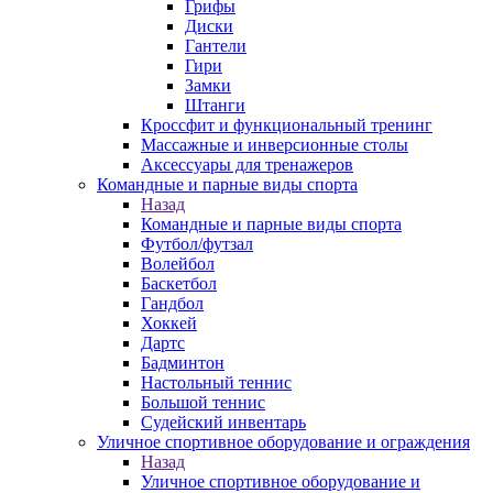
Грифы
Диски
Гантели
Гири
Замки
Штанги
Кроссфит и функциональный тренинг
Массажные и инверсионные столы
Аксессуары для тренажеров
Командные и парные виды спорта
Назад
Командные и парные виды спорта
Футбол/футзал
Волейбол
Баскетбол
Гандбол
Хоккей
Дартс
Бадминтон
Настольный теннис
Большой теннис
Судейский инвентарь
Уличное спортивное оборудование и ограждения
Назад
Уличное спортивное оборудование и