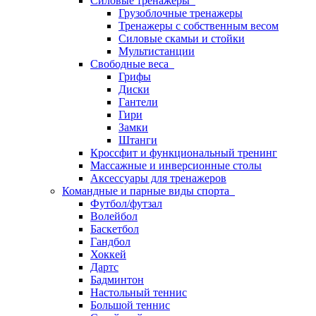
Силовые тренажеры
Грузоблочные тренажеры
Тренажеры с собственным весом
Силовые скамьи и стойки
Мультистанции
Свободные веса
Грифы
Диски
Гантели
Гири
Замки
Штанги
Кроссфит и функциональный тренинг
Массажные и инверсионные столы
Аксессуары для тренажеров
Командные и парные виды спорта
Футбол/футзал
Волейбол
Баскетбол
Гандбол
Хоккей
Дартс
Бадминтон
Настольный теннис
Большой теннис