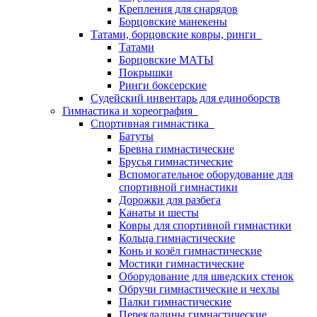
Крепления для снарядов
Борцовские манекены
Татами, борцовские ковры, ринги
Татами
Борцовские МАТЫ
Покрышки
Ринги боксерские
Судейский инвентарь для единоборств
Гимнастика и хореография
Спортивная гимнастика
Батуты
Бревна гимнастические
Брусья гимнастические
Вспомогательное оборудование для
спортивной гимнастики
Дорожки для разбега
Канаты и шесты
Ковры для спортивной гимнастики
Кольца гимнастические
Конь и козёл гимнастические
Мостики гимнастические
Оборудование для шведских стенок
Обручи гимнастические и чехлы
Палки гимнастические
Перекладины гимнастические