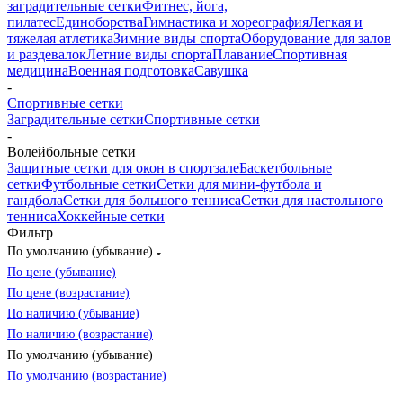
заградительные сетки
Фитнес, йога,
пилатес
Единоборства
Гимнастика и хореография
Легкая и
тяжелая атлетика
Зимние виды спорта
Оборудование для залов
и раздевалок
Летние виды спорта
Плавание
Спортивная
медицина
Военная подготовка
Савушка
-
Спортивные сетки
Заградительные сетки
Спортивные сетки
-
Волейбольные сетки
Защитные сетки для окон в спортзале
Баскетбольные
сетки
Футбольные сетки
Сетки для мини-футбола и
гандбола
Сетки для большого тенниса
Сетки для настольного
тенниса
Хоккейные сетки
Фильтр
По умолчанию (убывание)
По цене (убывание)
По цене (возрастание)
По наличию (убывание)
По наличию (возрастание)
По умолчанию (убывание)
По умолчанию (возрастание)