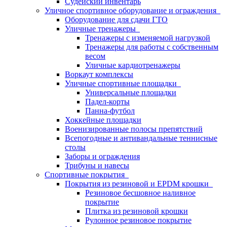
Судейский инвентарь
Уличное спортивное оборудование и ограждения
Оборудование для сдачи ГТО
Уличные тренажеры
Тренажеры с изменяемой нагрузкой
Тренажеры для работы с собственным
весом
Уличные кардиотренажеры
Воркаут комплексы
Уличные спортивные площадки
Универсальные площадки
Падел-корты
Панна-футбол
Хоккейные площадки
Военизированные полосы препятствий
Всепогодные и антивандальные теннисные
столы
Заборы и ограждения
Трибуны и навесы
Спортивные покрытия
Покрытия из резиновой и EPDM крошки
Резиновое бесшовное наливное
покрытие
Плитка из резиновой крошки
Рулонное резиновое покрытие