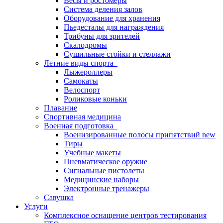
Весы и ростомеры
Система деления залов
Оборудование для хранения
Пьедесталы для награждения
Трибуны для зрителей
Скалодромы
Сушильные стойки и стеллажи
Летние виды спорта
Лыжероллеры
Самокаты
Велоспорт
Роликовые коньки
Плавание
Спортивная медицина
Военная подготовка
Военизированные полосы припятствий new
Тиры
Учебные макеты
Пневматическое оружие
Сигнальные пистолеты
Медицинские наборы
Электронные тренажеры
Савушка
Услуги
Комплексное оснащение центров тестирования