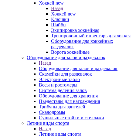
Хоккей new
Назад
Хоккей new
Клюшки
Шайбы
Экипировка хоккейная
Тренировочный инвентарь для хоккея
Оборудование для хоккейных
раздевалок
Ворота хоккейные
Оборудование для залов и раздевалок
Назад
Оборудование для залов и раздевалок
Скамейки для раздевалок
Электронные табло
Весы и ростомеры
Система деления залов
Оборудование для хранения
Пьедесталы для награждения
Трибуны для зрителей
Скалодромы
Сушильные стойки и стеллажи
Летние виды спорта
Назад
Летние виды спорта