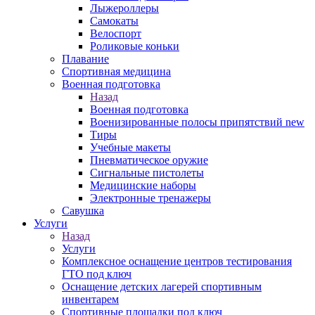
Лыжероллеры
Самокаты
Велоспорт
Роликовые коньки
Плавание
Спортивная медицина
Военная подготовка
Назад
Военная подготовка
Военизированные полосы припятствий new
Тиры
Учебные макеты
Пневматическое оружие
Сигнальные пистолеты
Медицинские наборы
Электронные тренажеры
Савушка
Услуги
Назад
Услуги
Комплексное оснащение центров тестирования
ГТО под ключ
Оснащение детских лагерей спортивным
инвентарем
Спортивные площадки под ключ