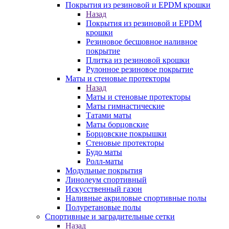
Покрытия из резиновой и EPDM крошки
Назад
Покрытия из резиновой и EPDM
крошки
Резиновое бесшовное наливное
покрытие
Плитка из резиновой крошки
Рулонное резиновое покрытие
Маты и стеновые протекторы
Назад
Маты и стеновые протекторы
Маты гимнастические
Татами маты
Маты борцовские
Борцовские покрышки
Стеновые протекторы
Будо маты
Ролл-маты
Модульные покрытия
Линолеум спортивный
Искусственный газон
Наливные акриловые спортивные полы
Полуретановые полы
Спортивные и заградительные сетки
Назад