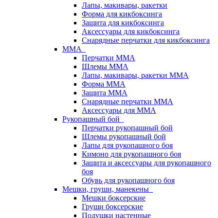
Лапы, макивары, ракетки
Форма для кикбоксинга
Защита для кикбоксинга
Аксессуары для кикбоксинга
Снарядные перчатки для кикбоксинга
ММА
Перчатки ММА
Шлемы ММА
Лапы, макивары, ракетки ММА
Форма ММА
Защита ММА
Снарядные перчатки ММА
Аксессуары для ММА
Рукопашный бой
Перчатки рукопашный бой
Шлемы рукопашный бой
Лапы для рукопашного боя
Кимоно для рукопашного боя
Защита и аксессуары для рукопашного
боя
Обувь для рукопашного боя
Мешки, груши, манекены
Мешки боксерские
Груши боксерские
Подушки настенные