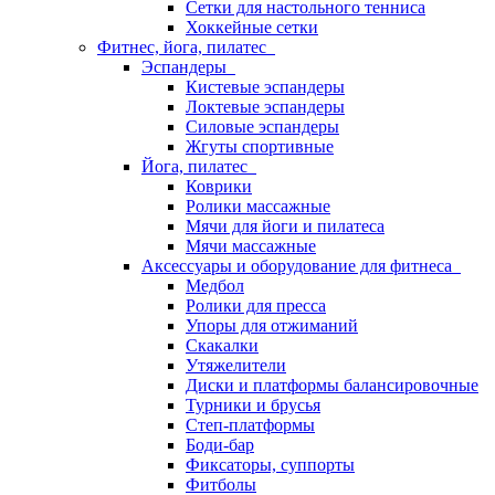
Сетки для настольного тенниса
Хоккейные сетки
Фитнес, йога, пилатес
Эспандеры
Кистевые эспандеры
Локтевые эспандеры
Силовые эспандеры
Жгуты спортивные
Йога, пилатес
Коврики
Ролики массажные
Мячи для йоги и пилатеса
Мячи массажные
Аксессуары и оборудование для фитнеса
Медбол
Ролики для пресса
Упоры для отжиманий
Скакалки
Утяжелители
Диски и платформы балансировочные
Турники и брусья
Степ-платформы
Боди-бар
Фиксаторы, суппорты
Фитболы