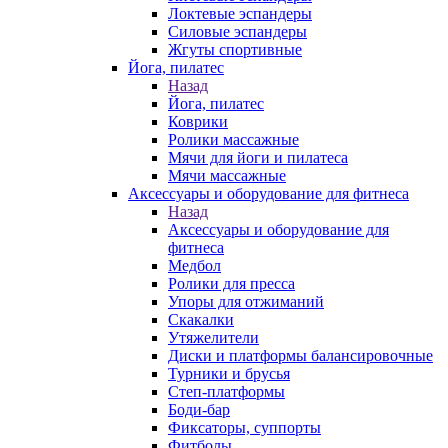
Локтевые эспандеры
Силовые эспандеры
Жгуты спортивные
Йога, пилатес
Назад
Йога, пилатес
Коврики
Ролики массажные
Мячи для йоги и пилатеса
Мячи массажные
Аксессуары и оборудование для фитнеса
Назад
Аксессуары и оборудование для
фитнеса
Медбол
Ролики для пресса
Упоры для отжиманий
Скакалки
Утяжелители
Диски и платформы балансировочные
Турники и брусья
Степ-платформы
Боди-бар
Фиксаторы, суппорты
Фитболы