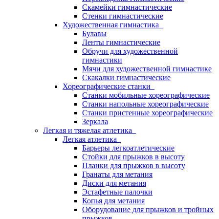
Скамейки гимнастические
Стенки гимнастические
Художественная гимнастика
Булавы
Ленты гимнастические
Обручи для художественной
гимнастики
Мячи для художественной гимнастике
Скакалки гимнастические
Хореографические станки
Станки мобильные хореографические
Станки напольные хореографические
Станки пристенные хореографические
Зеркала
Легкая и тяжелая атлетика
Легкая атлетика
Барьеры легкоатлетические
Стойки для прыжков в высоту
Планки для прыжков в высоту
Гранаты для метания
Диски для метания
Эстафетные палочки
Копья для метания
Оборудование для прыжков и тройных
прыжков