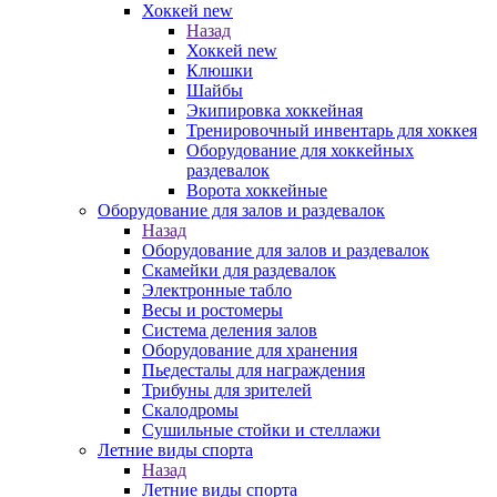
Хоккей new
Назад
Хоккей new
Клюшки
Шайбы
Экипировка хоккейная
Тренировочный инвентарь для хоккея
Оборудование для хоккейных
раздевалок
Ворота хоккейные
Оборудование для залов и раздевалок
Назад
Оборудование для залов и раздевалок
Скамейки для раздевалок
Электронные табло
Весы и ростомеры
Система деления залов
Оборудование для хранения
Пьедесталы для награждения
Трибуны для зрителей
Скалодромы
Сушильные стойки и стеллажи
Летние виды спорта
Назад
Летние виды спорта