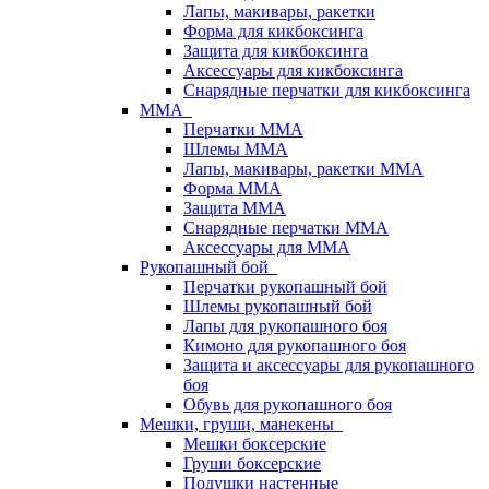
Лапы, макивары, ракетки
Форма для кикбоксинга
Защита для кикбоксинга
Аксессуары для кикбоксинга
Снарядные перчатки для кикбоксинга
ММА
Перчатки ММА
Шлемы ММА
Лапы, макивары, ракетки ММА
Форма ММА
Защита ММА
Снарядные перчатки ММА
Аксессуары для ММА
Рукопашный бой
Перчатки рукопашный бой
Шлемы рукопашный бой
Лапы для рукопашного боя
Кимоно для рукопашного боя
Защита и аксессуары для рукопашного
боя
Обувь для рукопашного боя
Мешки, груши, манекены
Мешки боксерские
Груши боксерские
Подушки настенные