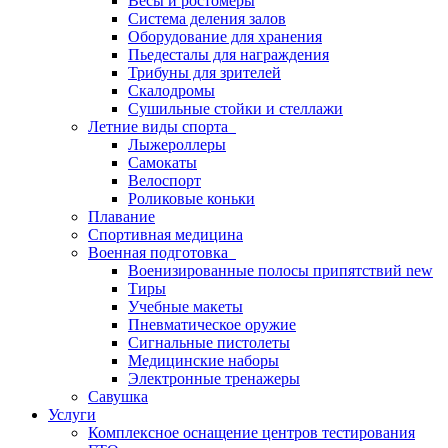
Весы и ростомеры
Система деления залов
Оборудование для хранения
Пьедесталы для награждения
Трибуны для зрителей
Скалодромы
Сушильные стойки и стеллажи
Летние виды спорта
Лыжероллеры
Самокаты
Велоспорт
Роликовые коньки
Плавание
Спортивная медицина
Военная подготовка
Военизированные полосы припятствий new
Тиры
Учебные макеты
Пневматическое оружие
Сигнальные пистолеты
Медицинские наборы
Электронные тренажеры
Савушка
Услуги
Комплексное оснащение центров тестирования