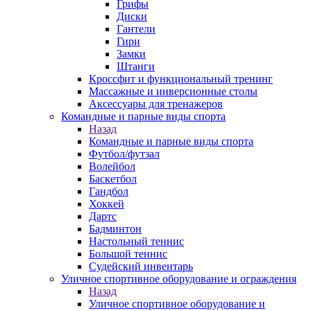
Грифы
Диски
Гантели
Гири
Замки
Штанги
Кроссфит и функциональный тренинг
Массажные и инверсионные столы
Аксессуары для тренажеров
Командные и парные виды спорта
Назад
Командные и парные виды спорта
Футбол/футзал
Волейбол
Баскетбол
Гандбол
Хоккей
Дартс
Бадминтон
Настольный теннис
Большой теннис
Судейский инвентарь
Уличное спортивное оборудование и ограждения
Назад
Уличное спортивное оборудование и