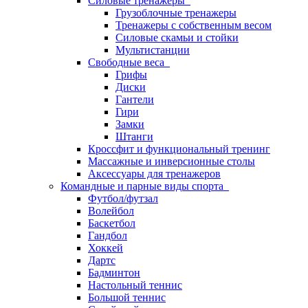
Силовые тренажеры
Грузоблочные тренажеры
Тренажеры с собственным весом
Силовые скамьи и стойки
Мультистанции
Свободные веса
Грифы
Диски
Гантели
Гири
Замки
Штанги
Кроссфит и функциональный тренинг
Массажные и инверсионные столы
Аксессуары для тренажеров
Командные и парные виды спорта
Футбол/футзал
Волейбол
Баскетбол
Гандбол
Хоккей
Дартс
Бадминтон
Настольный теннис
Большой теннис