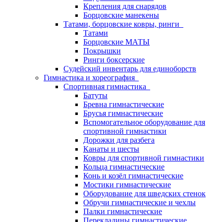
Крепления для снарядов
Борцовские манекены
Татами, борцовские ковры, ринги
Татами
Борцовские МАТЫ
Покрышки
Ринги боксерские
Судейский инвентарь для единоборств
Гимнастика и хореография
Спортивная гимнастика
Батуты
Бревна гимнастические
Брусья гимнастические
Вспомогательное оборудование для
спортивной гимнастики
Дорожки для разбега
Канаты и шесты
Ковры для спортивной гимнастики
Кольца гимнастические
Конь и козёл гимнастические
Мостики гимнастические
Оборудование для шведских стенок
Обручи гимнастические и чехлы
Палки гимнастические
Перекладины гимнастические