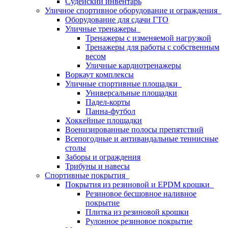
Судейский инвентарь
Уличное спортивное оборудование и ограждения
Оборудование для сдачи ГТО
Уличные тренажеры
Тренажеры с изменяемой нагрузкой
Тренажеры для работы с собственным
весом
Уличные кардиотренажеры
Воркаут комплексы
Уличные спортивные площадки
Универсальные площадки
Падел-корты
Панна-футбол
Хоккейные площадки
Военизированные полосы препятствий
Всепогодные и антивандальные теннисные
столы
Заборы и ограждения
Трибуны и навесы
Спортивные покрытия
Покрытия из резиновой и EPDM крошки
Резиновое бесшовное наливное
покрытие
Плитка из резиновой крошки
Рулонное резиновое покрытие