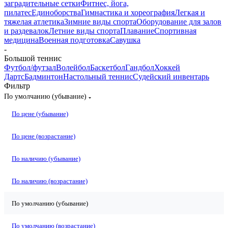
заградительные сетки
Фитнес, йога,
пилатес
Единоборства
Гимнастика и хореография
Легкая и
тяжелая атлетика
Зимние виды спорта
Оборудование для залов
и раздевалок
Летние виды спорта
Плавание
Спортивная
медицина
Военная подготовка
Савушка
-
Большой теннис
Футбол/футзал
Волейбол
Баскетбол
Гандбол
Хоккей
Дартс
Бадминтон
Настольный теннис
Судейский инвентарь
Фильтр
По умолчанию (убывание)
По цене (убывание)
По цене (возрастание)
По наличию (убывание)
По наличию (возрастание)
По умолчанию (убывание)
По умолчанию (возрастание)