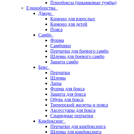
Плиобоксы (прыжковые тумбы)
Единоборства
Дзюдо
Кимоно для взрослых
Кимоно для детей
Пояса
Самбо
Форма
Самбовки
Перчатки для боевого самбо
Шлемы для боевого самбо
Защита самбо
Бокс
Перчатки
Шлемы
Лапы
Форма для бокса
Защита для бокса
Обувь для бокса
Тренерский жилеты и пояса
Аксессуары для бокса
Снарядные перчатки
Кикбоксинг
Перчатки для кикбоксинга
Шлемы для кикбоксинга