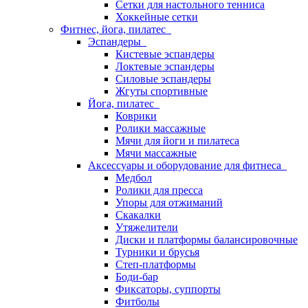
Сетки для настольного тенниса
Хоккейные сетки
Фитнес, йога, пилатес
Эспандеры
Кистевые эспандеры
Локтевые эспандеры
Силовые эспандеры
Жгуты спортивные
Йога, пилатес
Коврики
Ролики массажные
Мячи для йоги и пилатеса
Мячи массажные
Аксессуары и оборудование для фитнеса
Медбол
Ролики для пресса
Упоры для отжиманий
Скакалки
Утяжелители
Диски и платформы балансировочные
Турники и брусья
Степ-платформы
Боди-бар
Фиксаторы, суппорты
Фитболы