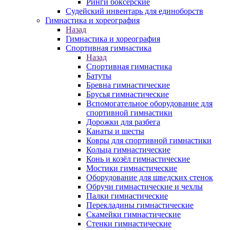
Ринги боксерские
Судейский инвентарь для единоборств
Гимнастика и хореография
Назад
Гимнастика и хореография
Спортивная гимнастика
Назад
Спортивная гимнастика
Батуты
Бревна гимнастические
Брусья гимнастические
Вспомогательное оборудование для
спортивной гимнастики
Дорожки для разбега
Канаты и шесты
Ковры для спортивной гимнастики
Кольца гимнастические
Конь и козёл гимнастические
Мостики гимнастические
Оборудование для шведских стенок
Обручи гимнастические и чехлы
Палки гимнастические
Перекладины гимнастические
Скамейки гимнастические
Стенки гимнастические