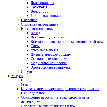
Лыжероллеры
Самокаты
Велоспорт
Роликовые коньки
Плавание
Спортивная медицина
Военная подготовка
Назад
Военная подготовка
Военизированные полосы припятствий new
Тиры
Учебные макеты
Пневматическое оружие
Сигнальные пистолеты
Медицинские наборы
Электронные тренажеры
Савушка
Услуги
Назад
Услуги
Комплексное оснащение центров тестирования
ГТО под ключ
Оснащение детских лагерей спортивным
инвентарем
Спортивные площадки под ключ