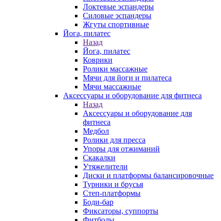
Локтевые эспандеры
Силовые эспандеры
Жгуты спортивные
Йога, пилатес
Назад
Йога, пилатес
Коврики
Ролики массажные
Мячи для йоги и пилатеса
Мячи массажные
Аксессуары и оборудование для фитнеса
Назад
Аксессуары и оборудование для
фитнеса
Медбол
Ролики для пресса
Упоры для отжиманий
Скакалки
Утяжелители
Диски и платформы балансировочные
Турники и брусья
Степ-платформы
Боди-бар
Фиксаторы, суппорты
Фитболы