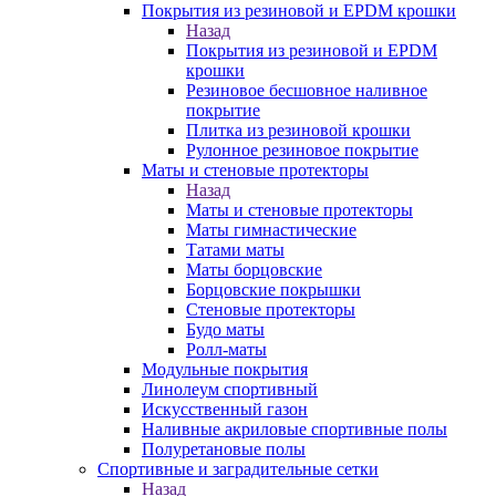
Покрытия из резиновой и EPDM крошки
Назад
Покрытия из резиновой и EPDM
крошки
Резиновое бесшовное наливное
покрытие
Плитка из резиновой крошки
Рулонное резиновое покрытие
Маты и стеновые протекторы
Назад
Маты и стеновые протекторы
Маты гимнастические
Татами маты
Маты борцовские
Борцовские покрышки
Стеновые протекторы
Будо маты
Ролл-маты
Модульные покрытия
Линолеум спортивный
Искусственный газон
Наливные акриловые спортивные полы
Полуретановые полы
Спортивные и заградительные сетки
Назад