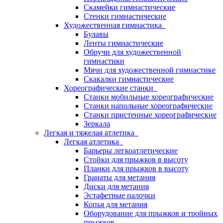
Скамейки гимнастические
Стенки гимнастические
Художественная гимнастика
Булавы
Ленты гимнастические
Обручи для художественной
гимнастики
Мячи для художественной гимнастике
Скакалки гимнастические
Хореографические станки
Станки мобильные хореографические
Станки напольные хореографические
Станки пристенные хореографические
Зеркала
Легкая и тяжелая атлетика
Легкая атлетика
Барьеры легкоатлетические
Стойки для прыжков в высоту
Планки для прыжков в высоту
Гранаты для метания
Диски для метания
Эстафетные палочки
Копья для метания
Оборудование для прыжков и тройных
прыжков