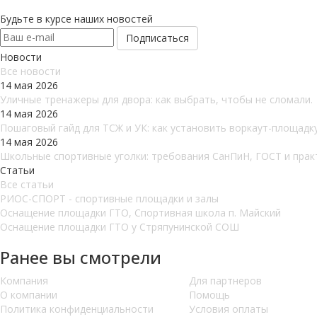
Будьте в курсе наших новостей
Новости
Все новости
14 мая 2026
Уличные тренажеры для двора: как выбрать, чтобы не сломали.
14 мая 2026
Пошаговый гайд для ТСЖ и УК: как установить воркаут-площадку
14 мая 2026
Школьные спортивные уголки: требования СанПиН, ГОСТ и прак
Статьи
Все статьи
РИОС-СПОРТ - спортивные площадки и залы
Оснащение площадки ГТО, Спортивная школа п. Майский
Оснащение площадки ГТО у Стряпунинской СОШ
Ранее вы смотрели
Компания
Для партнеров
О компании
Помощь
Политика конфиденциальности
Условия оплаты