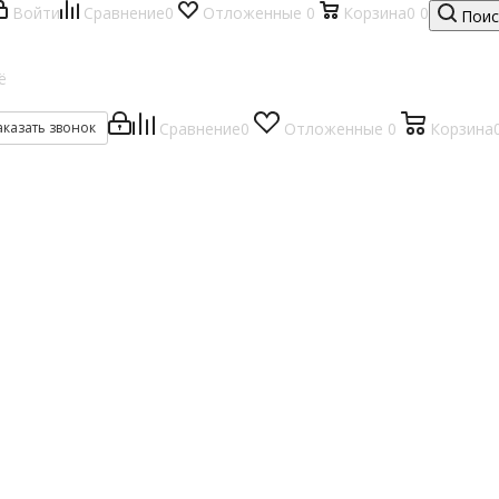
Войти
Сравнение
0
Отложенные
0
Корзина
0
0
Поис
ё
аказать звонок
Сравнение
0
Отложенные
0
Корзина