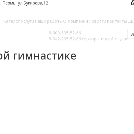
г. Пермь, ул.Букирева,12
Каталог
Услуги
Наши работы
О Компании
Новости
Контакты
Ещ
8-800-505-52-66
З
8-342-205-52-66
Корпоративный отдел
ой гимнастике