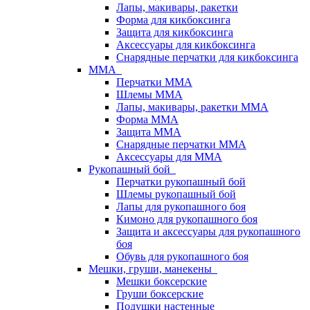
Лапы, макивары, ракетки
Форма для кикбоксинга
Защита для кикбоксинга
Аксессуары для кикбоксинга
Снарядные перчатки для кикбоксинга
ММА
Перчатки ММА
Шлемы ММА
Лапы, макивары, ракетки ММА
Форма ММА
Защита ММА
Снарядные перчатки ММА
Аксессуары для ММА
Рукопашный бой
Перчатки рукопашный бой
Шлемы рукопашный бой
Лапы для рукопашного боя
Кимоно для рукопашного боя
Защита и аксессуары для рукопашного
боя
Обувь для рукопашного боя
Мешки, груши, манекены
Мешки боксерские
Груши боксерские
Подушки настенные