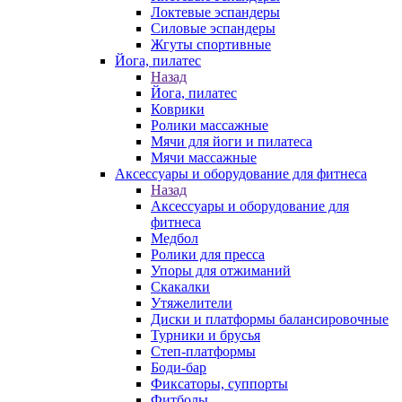
Локтевые эспандеры
Силовые эспандеры
Жгуты спортивные
Йога, пилатес
Назад
Йога, пилатес
Коврики
Ролики массажные
Мячи для йоги и пилатеса
Мячи массажные
Аксессуары и оборудование для фитнеса
Назад
Аксессуары и оборудование для
фитнеса
Медбол
Ролики для пресса
Упоры для отжиманий
Скакалки
Утяжелители
Диски и платформы балансировочные
Турники и брусья
Степ-платформы
Боди-бар
Фиксаторы, суппорты
Фитболы