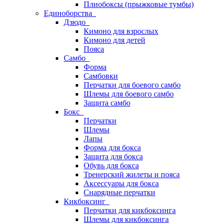
Плиобоксы (прыжковые тумбы)
Единоборства
Дзюдо
Кимоно для взрослых
Кимоно для детей
Пояса
Самбо
Форма
Самбовки
Перчатки для боевого самбо
Шлемы для боевого самбо
Защита самбо
Бокс
Перчатки
Шлемы
Лапы
Форма для бокса
Защита для бокса
Обувь для бокса
Тренерский жилеты и пояса
Аксессуары для бокса
Снарядные перчатки
Кикбоксинг
Перчатки для кикбоксинга
Шлемы для кикбоксинга