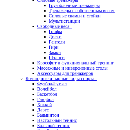
Силовые тренажеры
Грузоблочные тренажеры
Тренажеры с собственным весом
Силовые скамьи и стойки
Мультистанции
Свободные веса
Грифы
Диски
Гантели
Гири
Замки
Штанги
Кроссфит и функциональный тренинг
Массажные и инверсионные столы
Аксессуары для тренажеров
Командные и парные виды спорта
Футбол/футзал
Волейбол
Баскетбол
Гандбол
Хоккей
Дартс
Бадминтон
Настольный теннис
Большой теннис