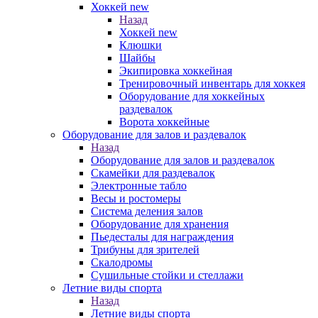
Хоккей new
Назад
Хоккей new
Клюшки
Шайбы
Экипировка хоккейная
Тренировочный инвентарь для хоккея
Оборудование для хоккейных
раздевалок
Ворота хоккейные
Оборудование для залов и раздевалок
Назад
Оборудование для залов и раздевалок
Скамейки для раздевалок
Электронные табло
Весы и ростомеры
Система деления залов
Оборудование для хранения
Пьедесталы для награждения
Трибуны для зрителей
Скалодромы
Сушильные стойки и стеллажи
Летние виды спорта
Назад
Летние виды спорта