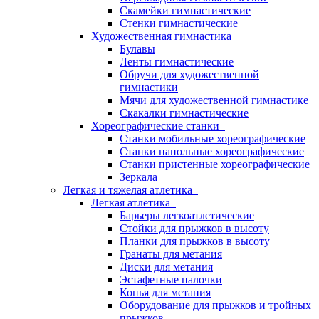
Скамейки гимнастические
Стенки гимнастические
Художественная гимнастика
Булавы
Ленты гимнастические
Обручи для художественной
гимнастики
Мячи для художественной гимнастике
Скакалки гимнастические
Хореографические станки
Станки мобильные хореографические
Станки напольные хореографические
Станки пристенные хореографические
Зеркала
Легкая и тяжелая атлетика
Легкая атлетика
Барьеры легкоатлетические
Стойки для прыжков в высоту
Планки для прыжков в высоту
Гранаты для метания
Диски для метания
Эстафетные палочки
Копья для метания
Оборудование для прыжков и тройных
прыжков