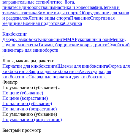
заградительные сетки
Фитнес, йога,
пилатес
Единоборства
Гимнастика и хореография
Легкая и
тяжелая атлетика
Зимние виды спорта
Оборудование для залов
и раздевалок
Летние виды спорта
Плавание
Спортивная
медицина
Военная подготовка
Савушка
-
Кикбоксинг
Дзюдо
Самбо
Бокс
Кикбоксинг
ММА
Рукопашный бой
Мешки,
груши, манекены
Татами, борцовские ковры, ринги
Судейский
инвентарь для единоборств
-
Лапы, макивары, ракетки
Перчатки для кикбоксинга
Шлемы для кикбоксинга
Форма для
кикбоксинга
Защита для кикбоксинга
Аксессуары для
кикбоксинга
Снарядные перчатки для кикбоксинга
Фильтр
По умолчанию (убывание)
По цене (убывание)
По цене (возрастание)
По наличию (убывание)
По наличию (возрастание)
По умолчанию (убывание)
По умолчанию (возрастание)
Быстрый просмотр