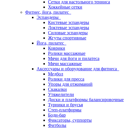
Сетки для настольного тенниса
Хоккейные сетки
Фитнес, йога, пилатес
Эспандеры
Кистевые эспандеры
Локтевые эспандеры
Силовые эспандеры
Жгуты спортивные
Йога, пилатес
Коврики
Ролики массажные
Мячи для йоги и пилатеса
Мячи массажные
Аксессуары и оборудование для фитнеса
Медбол
Ролики для пресса
Упоры для отжиманий
Скакалки
Утяжелители
Диски и платформы балансировочные
Турники и брусья
Степ-платформы
Боди-бар
Фиксаторы, суппорты
Фитболы