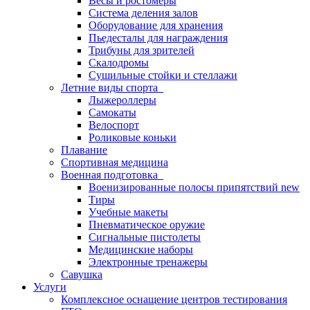
Весы и ростомеры
Система деления залов
Оборудование для хранения
Пьедесталы для награждения
Трибуны для зрителей
Скалодромы
Сушильные стойки и стеллажи
Летние виды спорта
Лыжероллеры
Самокаты
Велоспорт
Роликовые коньки
Плавание
Спортивная медицина
Военная подготовка
Военизированные полосы припятствий new
Тиры
Учебные макеты
Пневматическое оружие
Сигнальные пистолеты
Медицинские наборы
Электронные тренажеры
Савушка
Услуги
Комплексное оснащение центров тестирования