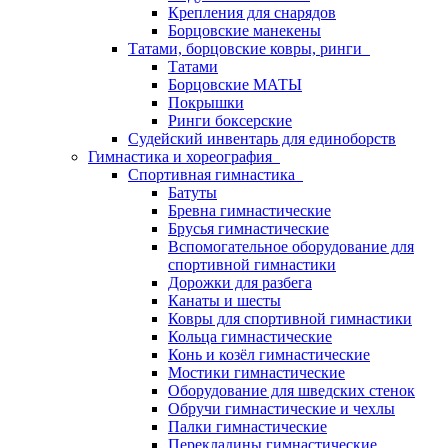
Крепления для снарядов
Борцовские манекены
Татами, борцовские ковры, ринги
Татами
Борцовские МАТЫ
Покрышки
Ринги боксерские
Судейский инвентарь для единоборств
Гимнастика и хореография
Спортивная гимнастика
Батуты
Бревна гимнастические
Брусья гимнастические
Вспомогательное оборудование для
спортивной гимнастики
Дорожки для разбега
Канаты и шесты
Ковры для спортивной гимнастики
Кольца гимнастические
Конь и козёл гимнастические
Мостики гимнастические
Оборудование для шведских стенок
Обручи гимнастические и чехлы
Палки гимнастические
Перекладины гимнастические