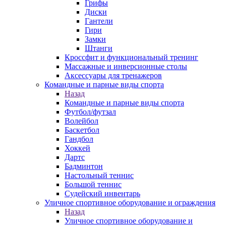
Грифы
Диски
Гантели
Гири
Замки
Штанги
Кроссфит и функциональный тренинг
Массажные и инверсионные столы
Аксессуары для тренажеров
Командные и парные виды спорта
Назад
Командные и парные виды спорта
Футбол/футзал
Волейбол
Баскетбол
Гандбол
Хоккей
Дартс
Бадминтон
Настольный теннис
Большой теннис
Судейский инвентарь
Уличное спортивное оборудование и ограждения
Назад
Уличное спортивное оборудование и