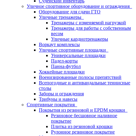
Судейский инвентарь
Уличное спортивное оборудование и ограждения
Оборудование для сдачи ГТО
Уличные тренажеры
Тренажеры с изменяемой нагрузкой
Тренажеры для работы с собственным
весом
Уличные кардиотренажеры
Воркаут комплексы
Уличные спортивные площадки
Универсальные площадки
Падел-корты
Панна-футбол
Хоккейные площадки
Военизированные полосы препятствий
Всепогодные и антивандальные теннисные
столы
Заборы и ограждения
Трибуны и навесы
Спортивные покрытия
Покрытия из резиновой и EPDM крошки
Резиновое бесшовное наливное
покрытие
Плитка из резиновой крошки
Рулонное резиновое покрытие