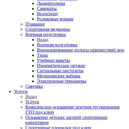
Лыжероллеры
Самокаты
Велоспорт
Роликовые коньки
Плавание
Спортивная медицина
Военная подготовка
Назад
Военная подготовка
Военизированные полосы припятствий new
Тиры
Учебные макеты
Пневматическое оружие
Сигнальные пистолеты
Медицинские наборы
Электронные тренажеры
Савушка
Услуги
Назад
Услуги
Комплексное оснащение центров тестирования
ГТО под ключ
Оснащение детских лагерей спортивным
инвентарем
Спортивные площадки под ключ