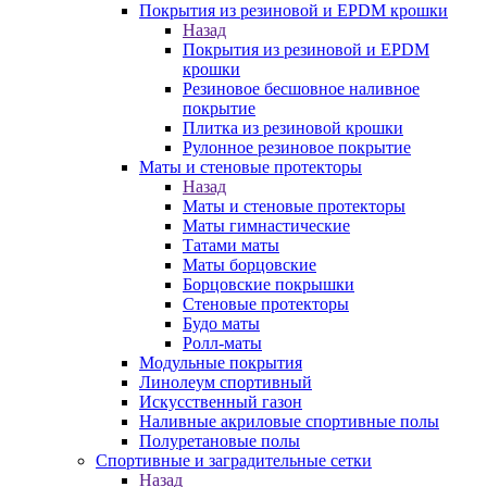
Покрытия из резиновой и EPDM крошки
Назад
Покрытия из резиновой и EPDM
крошки
Резиновое бесшовное наливное
покрытие
Плитка из резиновой крошки
Рулонное резиновое покрытие
Маты и стеновые протекторы
Назад
Маты и стеновые протекторы
Маты гимнастические
Татами маты
Маты борцовские
Борцовские покрышки
Стеновые протекторы
Будо маты
Ролл-маты
Модульные покрытия
Линолеум спортивный
Искусственный газон
Наливные акриловые спортивные полы
Полуретановые полы
Спортивные и заградительные сетки
Назад