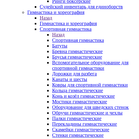
Ринги боксерские
Судейский инвентарь для единоборств
Гимнастика и хореография
Назад
Гимнастика и хореография
Спортивная гимнастика
Назад
Спортивная гимнастика
Батуты
Бревна гимнастические
Брусья гимнастические
Вспомогательное оборудование для
спортивной гимнастики
Дорожки для разбега
Канаты и шесты
Ковры для спортивной гимнастики
Кольца гимнастические
Конь и козёл гимнастические
Мостики гимнастические
Оборудование для шведских стенок
Обручи гимнастические и чехлы
Палки гимнастические
Перекладины гимнастические
Скамейки гимнастические
Стенки гимнастические