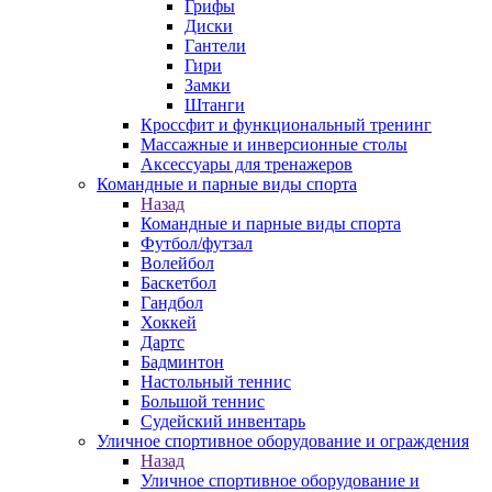
Грифы
Диски
Гантели
Гири
Замки
Штанги
Кроссфит и функциональный тренинг
Массажные и инверсионные столы
Аксессуары для тренажеров
Командные и парные виды спорта
Назад
Командные и парные виды спорта
Футбол/футзал
Волейбол
Баскетбол
Гандбол
Хоккей
Дартс
Бадминтон
Настольный теннис
Большой теннис
Судейский инвентарь
Уличное спортивное оборудование и ограждения
Назад
Уличное спортивное оборудование и