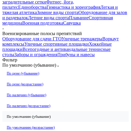
заградительные сетки
Фитнес, йога,
пилатес
Единоборства
Гимнастика и хореография
Легкая и
тяжелая атлетика
Зимние виды спорта
Оборудование для залов
и раздевалок
Летние виды спорта
Плавание
Спортивная
медицина
Военная подготовка
Савушка
-
Военизированные полосы препятствий
Оборудование для сдачи ГТО
Уличные тренажеры
Воркаут
комплексы
Уличные спортивные площадки
Хоккейные
площадки
Всепогодные и антивандальные теннисные
столы
Заборы и ограждения
Трибуны и навесы
Фильтр
По умолчанию (убывание)
По цене (убывание)
По цене (возрастание)
По наличию (убывание)
По наличию (возрастание)
По умолчанию (убывание)
По умолчанию (возрастание)