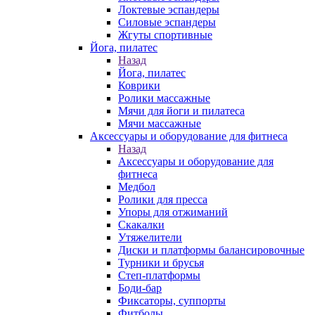
Локтевые эспандеры
Силовые эспандеры
Жгуты спортивные
Йога, пилатес
Назад
Йога, пилатес
Коврики
Ролики массажные
Мячи для йоги и пилатеса
Мячи массажные
Аксессуары и оборудование для фитнеса
Назад
Аксессуары и оборудование для
фитнеса
Медбол
Ролики для пресса
Упоры для отжиманий
Скакалки
Утяжелители
Диски и платформы балансировочные
Турники и брусья
Степ-платформы
Боди-бар
Фиксаторы, суппорты
Фитболы