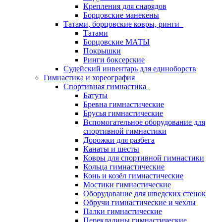
Крепления для снарядов
Борцовские манекены
Татами, борцовские ковры, ринги
Татами
Борцовские МАТЫ
Покрышки
Ринги боксерские
Судейский инвентарь для единоборств
Гимнастика и хореография
Спортивная гимнастика
Батуты
Бревна гимнастические
Брусья гимнастические
Вспомогательное оборудование для
спортивной гимнастики
Дорожки для разбега
Канаты и шесты
Ковры для спортивной гимнастики
Кольца гимнастические
Конь и козёл гимнастические
Мостики гимнастические
Оборудование для шведских стенок
Обручи гимнастические и чехлы
Палки гимнастические
Перекладины гимнастические