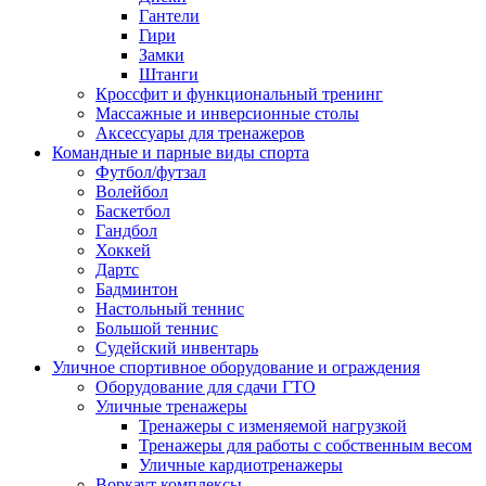
Гантели
Гири
Замки
Штанги
Кроссфит и функциональный тренинг
Массажные и инверсионные столы
Аксессуары для тренажеров
Командные и парные виды спорта
Футбол/футзал
Волейбол
Баскетбол
Гандбол
Хоккей
Дартс
Бадминтон
Настольный теннис
Большой теннис
Судейский инвентарь
Уличное спортивное оборудование и ограждения
Оборудование для сдачи ГТО
Уличные тренажеры
Тренажеры с изменяемой нагрузкой
Тренажеры для работы с собственным весом
Уличные кардиотренажеры
Воркаут комплексы