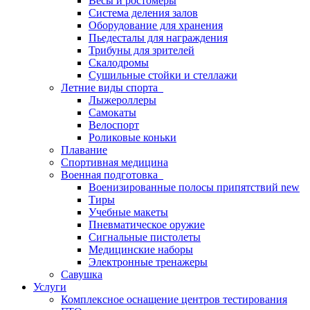
Весы и ростомеры
Система деления залов
Оборудование для хранения
Пьедесталы для награждения
Трибуны для зрителей
Скалодромы
Сушильные стойки и стеллажи
Летние виды спорта
Лыжероллеры
Самокаты
Велоспорт
Роликовые коньки
Плавание
Спортивная медицина
Военная подготовка
Военизированные полосы припятствий new
Тиры
Учебные макеты
Пневматическое оружие
Сигнальные пистолеты
Медицинские наборы
Электронные тренажеры
Савушка
Услуги
Комплексное оснащение центров тестирования