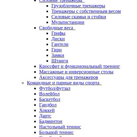
Силовые тренажеры
Грузоблочные тренажеры
Тренажеры с собственным весом
Силовые скамьи и стойки
Мультистанции
Свободные веса
Грифы
Диски
Гантели
Гири
Замки
Штанги
Кроссфит и функциональный тренинг
Массажные и инверсионные столы
Аксессуары для тренажеров
Командные и парные виды спорта
Футбол/футзал
Волейбол
Баскетбол
Гандбол
Хоккей
Дартс
Бадминтон
Настольный теннис
Большой теннис