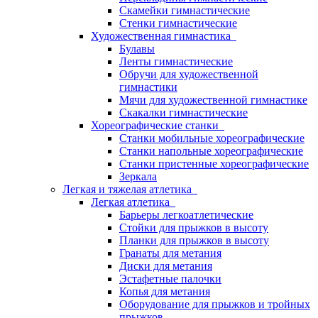
Скамейки гимнастические
Стенки гимнастические
Художественная гимнастика
Булавы
Ленты гимнастические
Обручи для художественной
гимнастики
Мячи для художественной гимнастике
Скакалки гимнастические
Хореографические станки
Станки мобильные хореографические
Станки напольные хореографические
Станки пристенные хореографические
Зеркала
Легкая и тяжелая атлетика
Легкая атлетика
Барьеры легкоатлетические
Стойки для прыжков в высоту
Планки для прыжков в высоту
Гранаты для метания
Диски для метания
Эстафетные палочки
Копья для метания
Оборудование для прыжков и тройных
прыжков