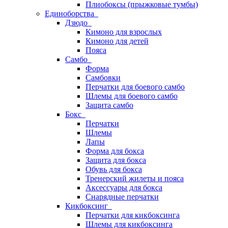
Плиобоксы (прыжковые тумбы)
Единоборства
Дзюдо
Кимоно для взрослых
Кимоно для детей
Пояса
Самбо
Форма
Самбовки
Перчатки для боевого самбо
Шлемы для боевого самбо
Защита самбо
Бокс
Перчатки
Шлемы
Лапы
Форма для бокса
Защита для бокса
Обувь для бокса
Тренерский жилеты и пояса
Аксессуары для бокса
Снарядные перчатки
Кикбоксинг
Перчатки для кикбоксинга
Шлемы для кикбоксинга