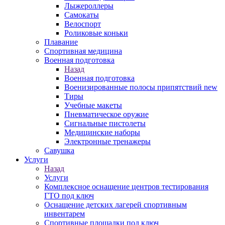
Лыжероллеры
Самокаты
Велоспорт
Роликовые коньки
Плавание
Спортивная медицина
Военная подготовка
Назад
Военная подготовка
Военизированные полосы припятствий new
Тиры
Учебные макеты
Пневматическое оружие
Сигнальные пистолеты
Медицинские наборы
Электронные тренажеры
Савушка
Услуги
Назад
Услуги
Комплексное оснащение центров тестирования
ГТО под ключ
Оснащение детских лагерей спортивным
инвентарем
Спортивные площадки под ключ