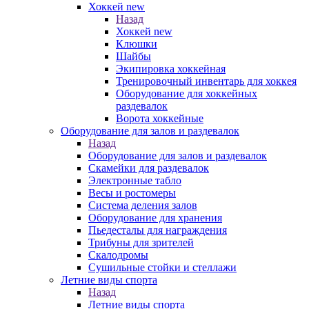
Хоккей new
Назад
Хоккей new
Клюшки
Шайбы
Экипировка хоккейная
Тренировочный инвентарь для хоккея
Оборудование для хоккейных
раздевалок
Ворота хоккейные
Оборудование для залов и раздевалок
Назад
Оборудование для залов и раздевалок
Скамейки для раздевалок
Электронные табло
Весы и ростомеры
Система деления залов
Оборудование для хранения
Пьедесталы для награждения
Трибуны для зрителей
Скалодромы
Сушильные стойки и стеллажи
Летние виды спорта
Назад
Летние виды спорта