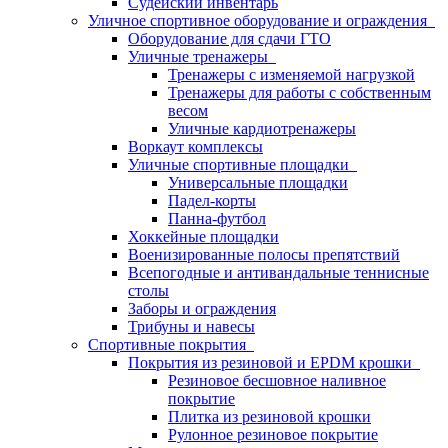
Судейский инвентарь
Уличное спортивное оборудование и ограждения
Оборудование для сдачи ГТО
Уличные тренажеры
Тренажеры с изменяемой нагрузкой
Тренажеры для работы с собственным
весом
Уличные кардиотренажеры
Воркаут комплексы
Уличные спортивные площадки
Универсальные площадки
Падел-корты
Панна-футбол
Хоккейные площадки
Военизированные полосы препятствий
Всепогодные и антивандальные теннисные
столы
Заборы и ограждения
Трибуны и навесы
Спортивные покрытия
Покрытия из резиновой и EPDM крошки
Резиновое бесшовное наливное
покрытие
Плитка из резиновой крошки
Рулонное резиновое покрытие