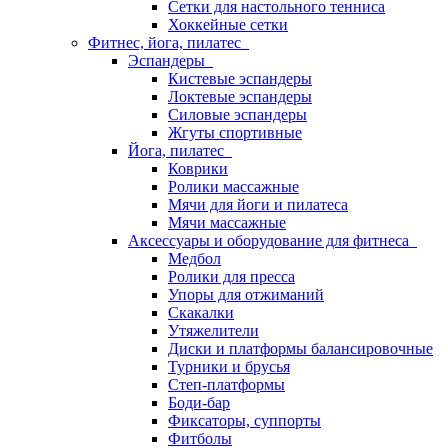
Сетки для настольного тенниса
Хоккейные сетки
Фитнес, йога, пилатес
Эспандеры
Кистевые эспандеры
Локтевые эспандеры
Силовые эспандеры
Жгуты спортивные
Йога, пилатес
Коврики
Ролики массажные
Мячи для йоги и пилатеса
Мячи массажные
Аксессуары и оборудование для фитнеса
Медбол
Ролики для пресса
Упоры для отжиманий
Скакалки
Утяжелители
Диски и платформы балансировочные
Турники и брусья
Степ-платформы
Боди-бар
Фиксаторы, суппорты
Фитболы