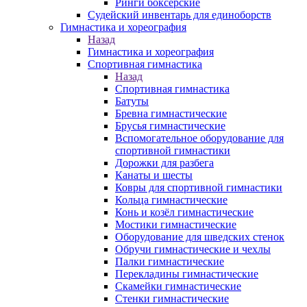
Ринги боксерские
Судейский инвентарь для единоборств
Гимнастика и хореография
Назад
Гимнастика и хореография
Спортивная гимнастика
Назад
Спортивная гимнастика
Батуты
Бревна гимнастические
Брусья гимнастические
Вспомогательное оборудование для
спортивной гимнастики
Дорожки для разбега
Канаты и шесты
Ковры для спортивной гимнастики
Кольца гимнастические
Конь и козёл гимнастические
Мостики гимнастические
Оборудование для шведских стенок
Обручи гимнастические и чехлы
Палки гимнастические
Перекладины гимнастические
Скамейки гимнастические
Стенки гимнастические