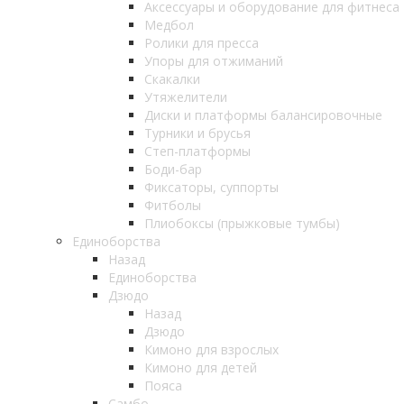
Аксессуары и оборудование для фитнеса
Медбол
Ролики для пресса
Упоры для отжиманий
Скакалки
Утяжелители
Диски и платформы балансировочные
Турники и брусья
Степ-платформы
Боди-бар
Фиксаторы, суппорты
Фитболы
Плиобоксы (прыжковые тумбы)
Единоборства
Назад
Единоборства
Дзюдо
Назад
Дзюдо
Кимоно для взрослых
Кимоно для детей
Пояса
Самбо