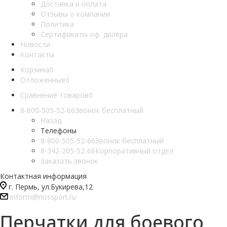
Доставка и оплата
Отзывы о компании
Политика
Сертификаты оф. дилера
Новости
Контакты
Корзина
0
Отложенные
0
Сравнение товаров
0
8-800-505-52-66
Звонок бесплатный
Назад
Телефоны
8-800-505-52-66
Звонок бесплатный
8-342-205-52-66
Корпоративный отдел
Заказать звонок
Контактная информация
г. Пермь, ул.Букирева,12
inform@riossport.ru
Перчатки для боевого