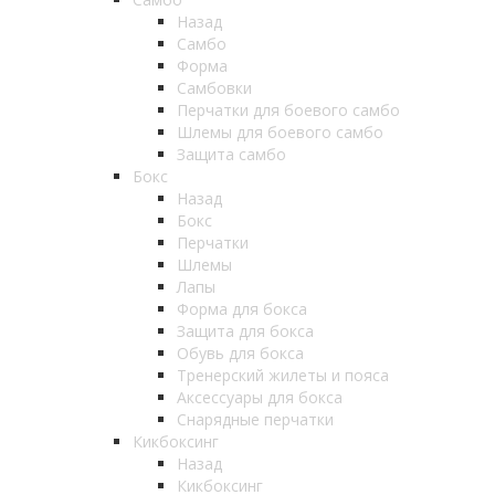
Назад
Самбо
Форма
Самбовки
Перчатки для боевого самбо
Шлемы для боевого самбо
Защита самбо
Бокс
Назад
Бокс
Перчатки
Шлемы
Лапы
Форма для бокса
Защита для бокса
Обувь для бокса
Тренерский жилеты и пояса
Аксессуары для бокса
Снарядные перчатки
Кикбоксинг
Назад
Кикбоксинг