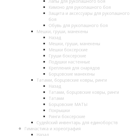
Лапы для рукопашного боя
Кимоно для рукопашного боя
Защита и аксессуары для рукопашного
боя
Обувь для рукопашного боя
Мешки, груши, манекены
Назад
Мешки, груши, манекены
Мешки боксерские
Груши боксерские
Подушки настенные
Крепления для снарядов
Борцовские манекены
Татами, борцовские ковры, ринги
Назад
Татами, борцовские ковры, ринги
Татами
Борцовские МАТЫ
Покрышки
Ринги боксерские
Судейский инвентарь для единоборств
Гимнастика и хореография
Назад