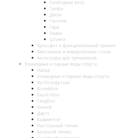
Свободные веса
Грифы
Диски
Гантели
Гири
Замки
Штанги
Кроссфит и функциональный тренинг
Массажные и инверсионные столы
Аксессуары для тренажеров
Командные и парные виды спорта
Назад
Командные и парные виды спорта
Футбол/футзал
Волейбол
Баскетбол
Гандбол
Хоккей
Дартс
Бадминтон
Настольный теннис
Большой теннис
Судейский инвентарь