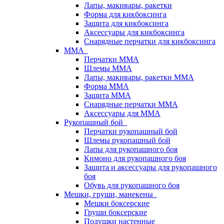
Лапы, макивары, ракетки
Форма для кикбоксинга
Защита для кикбоксинга
Аксессуары для кикбоксинга
Снарядные перчатки для кикбоксинга
ММА
Перчатки ММА
Шлемы ММА
Лапы, макивары, ракетки ММА
Форма ММА
Защита ММА
Снарядные перчатки ММА
Аксессуары для ММА
Рукопашный бой
Перчатки рукопашный бой
Шлемы рукопашный бой
Лапы для рукопашного боя
Кимоно для рукопашного боя
Защита и аксессуары для рукопашного
боя
Обувь для рукопашного боя
Мешки, груши, манекены
Мешки боксерские
Груши боксерские
Подушки настенные