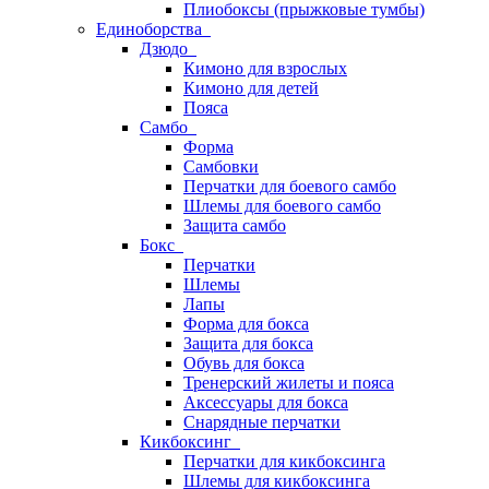
Плиобоксы (прыжковые тумбы)
Единоборства
Дзюдо
Кимоно для взрослых
Кимоно для детей
Пояса
Самбо
Форма
Самбовки
Перчатки для боевого самбо
Шлемы для боевого самбо
Защита самбо
Бокс
Перчатки
Шлемы
Лапы
Форма для бокса
Защита для бокса
Обувь для бокса
Тренерский жилеты и пояса
Аксессуары для бокса
Снарядные перчатки
Кикбоксинг
Перчатки для кикбоксинга
Шлемы для кикбоксинга