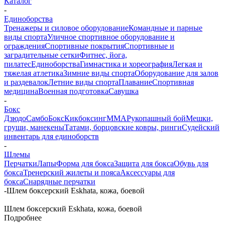
Каталог
-
Единоборства
Тренажеры и силовое оборудование
Командные и парные
виды спорта
Уличное спортивное оборудование и
ограждения
Спортивные покрытия
Спортивные и
заградительные сетки
Фитнес, йога,
пилатес
Единоборства
Гимнастика и хореография
Легкая и
тяжелая атлетика
Зимние виды спорта
Оборудование для залов
и раздевалок
Летние виды спорта
Плавание
Спортивная
медицина
Военная подготовка
Савушка
-
Бокс
Дзюдо
Самбо
Бокс
Кикбоксинг
ММА
Рукопашный бой
Мешки,
груши, манекены
Татами, борцовские ковры, ринги
Судейский
инвентарь для единоборств
-
Шлемы
Перчатки
Лапы
Форма для бокса
Защита для бокса
Обувь для
бокса
Тренерский жилеты и пояса
Аксессуары для
бокса
Снарядные перчатки
-
Шлем боксерский Eskhata, кожа, боевой
Шлем боксерский Eskhata, кожа, боевой
Подробнее