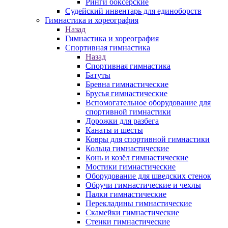
Ринги боксерские
Судейский инвентарь для единоборств
Гимнастика и хореография
Назад
Гимнастика и хореография
Спортивная гимнастика
Назад
Спортивная гимнастика
Батуты
Бревна гимнастические
Брусья гимнастические
Вспомогательное оборудование для
спортивной гимнастики
Дорожки для разбега
Канаты и шесты
Ковры для спортивной гимнастики
Кольца гимнастические
Конь и козёл гимнастические
Мостики гимнастические
Оборудование для шведских стенок
Обручи гимнастические и чехлы
Палки гимнастические
Перекладины гимнастические
Скамейки гимнастические
Стенки гимнастические