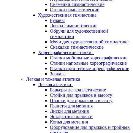
Скамейки гимнастические
Стенки гимнастические
Художественная гимнастика
Булавы
Ленты гимнастические
Обручи для художественной
гимнастики
Мячи для художественной гимнастике
Скакалки гимнастические
Хореографические станки
Станки мобильные хореографические
Станки напольные хореографические
Станки пристенные хореографические
Зеркала
Легкая и тяжелая атлетика
Легкая атлетика
Барьеры легкоатлетические
Стойки для прыжков в высоту
Планки для прыжков в высоту
Гранаты для метания
Диски для метания
Эстафетные палочки
Копья для метания
Оборудование для прыжков и тройных
прыжков