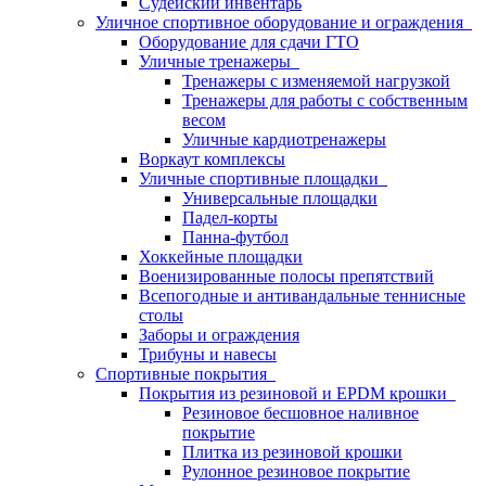
Судейский инвентарь
Уличное спортивное оборудование и ограждения
Оборудование для сдачи ГТО
Уличные тренажеры
Тренажеры с изменяемой нагрузкой
Тренажеры для работы с собственным
весом
Уличные кардиотренажеры
Воркаут комплексы
Уличные спортивные площадки
Универсальные площадки
Падел-корты
Панна-футбол
Хоккейные площадки
Военизированные полосы препятствий
Всепогодные и антивандальные теннисные
столы
Заборы и ограждения
Трибуны и навесы
Спортивные покрытия
Покрытия из резиновой и EPDM крошки
Резиновое бесшовное наливное
покрытие
Плитка из резиновой крошки
Рулонное резиновое покрытие