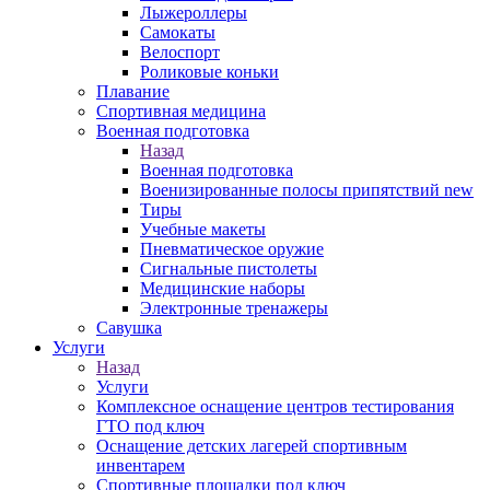
Лыжероллеры
Самокаты
Велоспорт
Роликовые коньки
Плавание
Спортивная медицина
Военная подготовка
Назад
Военная подготовка
Военизированные полосы припятствий new
Тиры
Учебные макеты
Пневматическое оружие
Сигнальные пистолеты
Медицинские наборы
Электронные тренажеры
Савушка
Услуги
Назад
Услуги
Комплексное оснащение центров тестирования
ГТО под ключ
Оснащение детских лагерей спортивным
инвентарем
Спортивные площадки под ключ