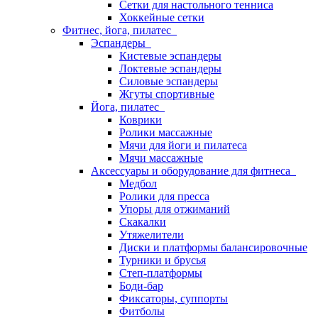
Сетки для настольного тенниса
Хоккейные сетки
Фитнес, йога, пилатес
Эспандеры
Кистевые эспандеры
Локтевые эспандеры
Силовые эспандеры
Жгуты спортивные
Йога, пилатес
Коврики
Ролики массажные
Мячи для йоги и пилатеса
Мячи массажные
Аксессуары и оборудование для фитнеса
Медбол
Ролики для пресса
Упоры для отжиманий
Скакалки
Утяжелители
Диски и платформы балансировочные
Турники и брусья
Степ-платформы
Боди-бар
Фиксаторы, суппорты
Фитболы