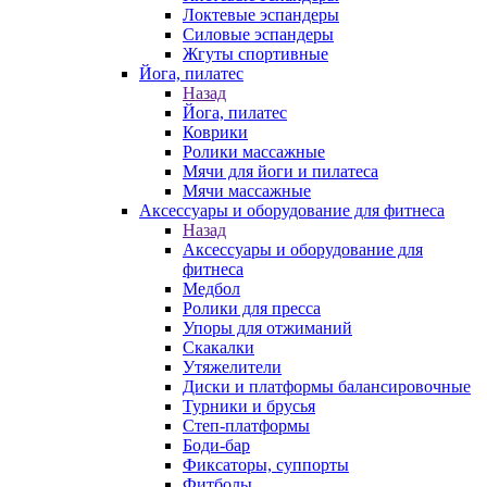
Локтевые эспандеры
Силовые эспандеры
Жгуты спортивные
Йога, пилатес
Назад
Йога, пилатес
Коврики
Ролики массажные
Мячи для йоги и пилатеса
Мячи массажные
Аксессуары и оборудование для фитнеса
Назад
Аксессуары и оборудование для
фитнеса
Медбол
Ролики для пресса
Упоры для отжиманий
Скакалки
Утяжелители
Диски и платформы балансировочные
Турники и брусья
Степ-платформы
Боди-бар
Фиксаторы, суппорты
Фитболы