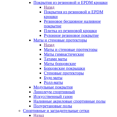
Покрытия из резиновой и EPDM крошки
Назад
Покрытия из резиновой и EPDM
крошки
Резиновое бесшовное наливное
покрытие
Плитка из резиновой крошки
Рулонное резиновое покрытие
Маты и стеновые протекторы
Назад
Маты и стеновые протекторы
Маты гимнастические
Татами маты
Маты борцовские
Борцовские покрышки
Стеновые протекторы
Будо маты
Ролл-маты
Модульные покрытия
Линолеум спортивный
Искусственный газон
Наливные акриловые спортивные полы
Полуретановые полы
Спортивные и заградительные сетки
Назад