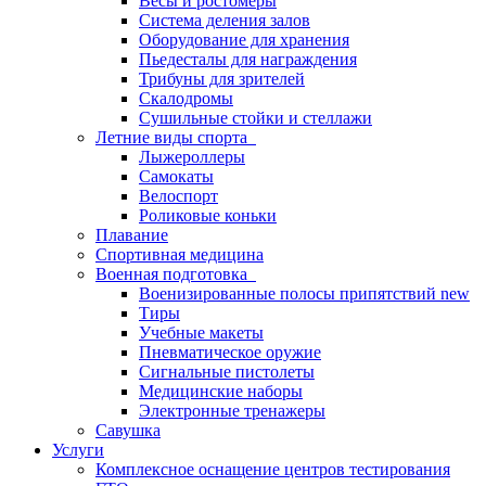
Весы и ростомеры
Система деления залов
Оборудование для хранения
Пьедесталы для награждения
Трибуны для зрителей
Скалодромы
Сушильные стойки и стеллажи
Летние виды спорта
Лыжероллеры
Самокаты
Велоспорт
Роликовые коньки
Плавание
Спортивная медицина
Военная подготовка
Военизированные полосы припятствий new
Тиры
Учебные макеты
Пневматическое оружие
Сигнальные пистолеты
Медицинские наборы
Электронные тренажеры
Савушка
Услуги
Комплексное оснащение центров тестирования