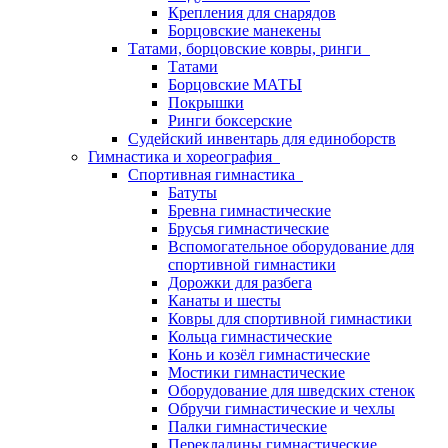
Крепления для снарядов
Борцовские манекены
Татами, борцовские ковры, ринги
Татами
Борцовские МАТЫ
Покрышки
Ринги боксерские
Судейский инвентарь для единоборств
Гимнастика и хореография
Спортивная гимнастика
Батуты
Бревна гимнастические
Брусья гимнастические
Вспомогательное оборудование для
спортивной гимнастики
Дорожки для разбега
Канаты и шесты
Ковры для спортивной гимнастики
Кольца гимнастические
Конь и козёл гимнастические
Мостики гимнастические
Оборудование для шведских стенок
Обручи гимнастические и чехлы
Палки гимнастические
Перекладины гимнастические