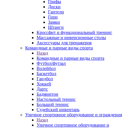
Грифы
Диски
Гантели
Гири
Замки
Штанги
Кроссфит и функциональный тренинг
Массажные и инверсионные столы
Аксессуары для тренажеров
Командные и парные виды спорта
Назад
Командные и парные виды спорта
Футбол/футзал
Волейбол
Баскетбол
Гандбол
Хоккей
Дартс
Бадминтон
Настольный теннис
Большой теннис
Судейский инвентарь
Уличное спортивное оборудование и ограждения
Назад
Уличное спортивное оборудование и