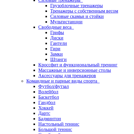
Силовые тренажеры
Грузоблочные тренажеры
Тренажеры с собственным весом
Силовые скамьи и стойки
Мультистанции
Свободные веса
Грифы
Диски
Гантели
Гири
Замки
Штанги
Кроссфит и функциональный тренинг
Массажные и инверсионные столы
Аксессуары для тренажеров
Командные и парные виды спорта
Футбол/футзал
Волейбол
Баскетбол
Гандбол
Хоккей
Дартс
Бадминтон
Настольный теннис
Большой теннис