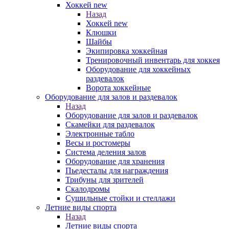
Хоккей new
Назад
Хоккей new
Клюшки
Шайбы
Экипировка хоккейная
Тренировочный инвентарь для хоккея
Оборудование для хоккейных
раздевалок
Ворота хоккейные
Оборудование для залов и раздевалок
Назад
Оборудование для залов и раздевалок
Скамейки для раздевалок
Электронные табло
Весы и ростомеры
Система деления залов
Оборудование для хранения
Пьедесталы для награждения
Трибуны для зрителей
Скалодромы
Сушильные стойки и стеллажи
Летние виды спорта
Назад
Летние виды спорта