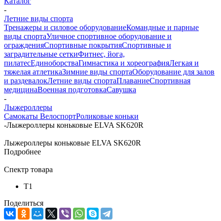
Каталог
-
Летние виды спорта
Тренажеры и силовое оборудование
Командные и парные
виды спорта
Уличное спортивное оборудование и
ограждения
Спортивные покрытия
Спортивные и
заградительные сетки
Фитнес, йога,
пилатес
Единоборства
Гимнастика и хореография
Легкая и
тяжелая атлетика
Зимние виды спорта
Оборудование для залов
и раздевалок
Летние виды спорта
Плавание
Спортивная
медицина
Военная подготовка
Савушка
-
Лыжероллеры
Самокаты
Велоспорт
Роликовые коньки
-
Лыжероллеры коньковые ELVA SK620R
Лыжероллеры коньковые ELVA SK620R
Подробнее
Спектр товара
Т1
Поделиться