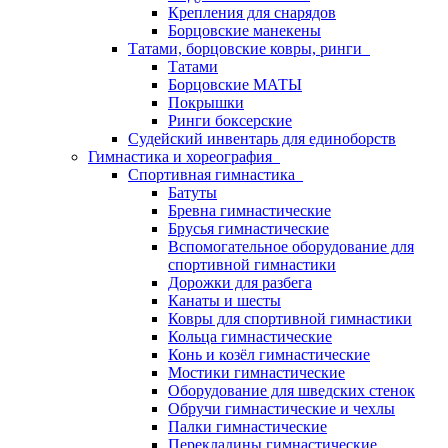
Крепления для снарядов
Борцовские манекены
Татами, борцовские ковры, ринги
Татами
Борцовские МАТЫ
Покрышки
Ринги боксерские
Судейский инвентарь для единоборств
Гимнастика и хореография
Спортивная гимнастика
Батуты
Бревна гимнастические
Брусья гимнастические
Вспомогательное оборудование для
спортивной гимнастики
Дорожки для разбега
Канаты и шесты
Ковры для спортивной гимнастики
Кольца гимнастические
Конь и козёл гимнастические
Мостики гимнастические
Оборудование для шведских стенок
Обручи гимнастические и чехлы
Палки гимнастические
Перекладины гимнастические