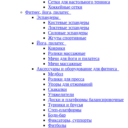
Сетки для настольного тенниса
Хоккейные сетки
Фитнес, йога, пилатес
Эспандеры
Кистевые эспандеры
Локтевые эспандеры
Силовые эспандеры
Жгуты спортивные
Йога, пилатес
Коврики
Ролики массажные
Мячи для йоги и пилатеса
Мячи массажные
Аксессуары и оборудование для фитнеса
Медбол
Ролики для пресса
Упоры для отжиманий
Скакалки
Утяжелители
Диски и платформы балансировочные
Турники и брусья
Степ-платформы
Боди-бар
Фиксаторы, суппорты
Фитболы