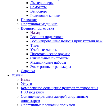
Лыжероллеры
Самокаты
Велоспорт
Роликовые коньки
Плавание
Спортивная медицина
Военная подготовка
Назад
Военная подготовка
Военизированные полосы припятствий new
Тиры
Учебные макеты
Пневматическое оружие
Сигнальные пистолеты
Медицинские наборы
Электронные тренажеры
Савушка
Услуги
Назад
Услуги
Комплексное оснащение центров тестирования
ГТО под ключ
Оснащение детских лагерей спортивным
инвентарем
Спортивные площадки под ключ