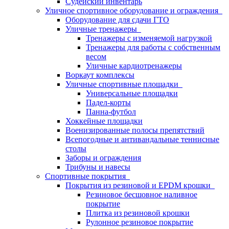
Судейский инвентарь
Уличное спортивное оборудование и ограждения
Оборудование для сдачи ГТО
Уличные тренажеры
Тренажеры с изменяемой нагрузкой
Тренажеры для работы с собственным
весом
Уличные кардиотренажеры
Воркаут комплексы
Уличные спортивные площадки
Универсальные площадки
Падел-корты
Панна-футбол
Хоккейные площадки
Военизированные полосы препятствий
Всепогодные и антивандальные теннисные
столы
Заборы и ограждения
Трибуны и навесы
Спортивные покрытия
Покрытия из резиновой и EPDM крошки
Резиновое бесшовное наливное
покрытие
Плитка из резиновой крошки
Рулонное резиновое покрытие