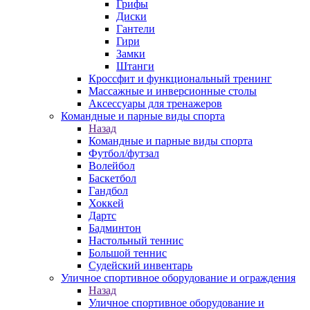
Грифы
Диски
Гантели
Гири
Замки
Штанги
Кроссфит и функциональный тренинг
Массажные и инверсионные столы
Аксессуары для тренажеров
Командные и парные виды спорта
Назад
Командные и парные виды спорта
Футбол/футзал
Волейбол
Баскетбол
Гандбол
Хоккей
Дартс
Бадминтон
Настольный теннис
Большой теннис
Судейский инвентарь
Уличное спортивное оборудование и ограждения
Назад
Уличное спортивное оборудование и