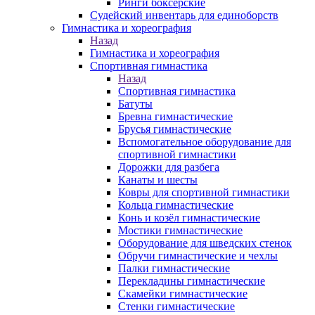
Ринги боксерские
Судейский инвентарь для единоборств
Гимнастика и хореография
Назад
Гимнастика и хореография
Спортивная гимнастика
Назад
Спортивная гимнастика
Батуты
Бревна гимнастические
Брусья гимнастические
Вспомогательное оборудование для
спортивной гимнастики
Дорожки для разбега
Канаты и шесты
Ковры для спортивной гимнастики
Кольца гимнастические
Конь и козёл гимнастические
Мостики гимнастические
Оборудование для шведских стенок
Обручи гимнастические и чехлы
Палки гимнастические
Перекладины гимнастические
Скамейки гимнастические
Стенки гимнастические