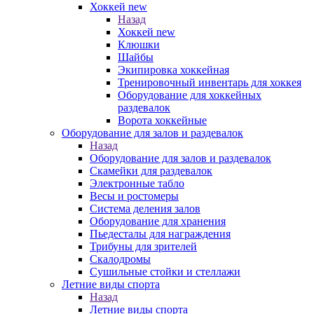
Хоккей new
Назад
Хоккей new
Клюшки
Шайбы
Экипировка хоккейная
Тренировочный инвентарь для хоккея
Оборудование для хоккейных
раздевалок
Ворота хоккейные
Оборудование для залов и раздевалок
Назад
Оборудование для залов и раздевалок
Скамейки для раздевалок
Электронные табло
Весы и ростомеры
Система деления залов
Оборудование для хранения
Пьедесталы для награждения
Трибуны для зрителей
Скалодромы
Сушильные стойки и стеллажи
Летние виды спорта
Назад
Летние виды спорта