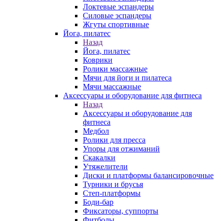
Локтевые эспандеры
Силовые эспандеры
Жгуты спортивные
Йога, пилатес
Назад
Йога, пилатес
Коврики
Ролики массажные
Мячи для йоги и пилатеса
Мячи массажные
Аксессуары и оборудование для фитнеса
Назад
Аксессуары и оборудование для
фитнеса
Медбол
Ролики для пресса
Упоры для отжиманий
Скакалки
Утяжелители
Диски и платформы балансировочные
Турники и брусья
Степ-платформы
Боди-бар
Фиксаторы, суппорты
Фитболы