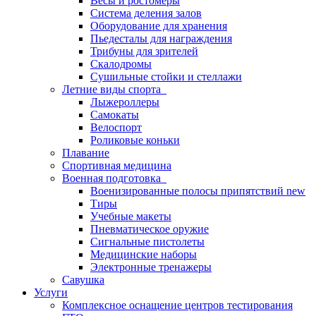
Весы и ростомеры
Система деления залов
Оборудование для хранения
Пьедесталы для награждения
Трибуны для зрителей
Скалодромы
Сушильные стойки и стеллажи
Летние виды спорта
Лыжероллеры
Самокаты
Велоспорт
Роликовые коньки
Плавание
Спортивная медицина
Военная подготовка
Военизированные полосы припятствий new
Тиры
Учебные макеты
Пневматическое оружие
Сигнальные пистолеты
Медицинские наборы
Электронные тренажеры
Савушка
Услуги
Комплексное оснащение центров тестирования