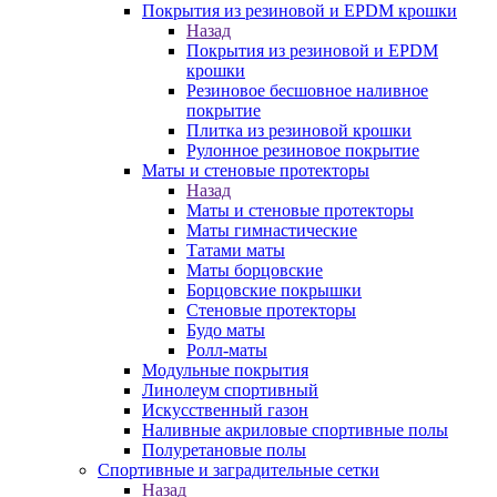
Покрытия из резиновой и EPDM крошки
Назад
Покрытия из резиновой и EPDM
крошки
Резиновое бесшовное наливное
покрытие
Плитка из резиновой крошки
Рулонное резиновое покрытие
Маты и стеновые протекторы
Назад
Маты и стеновые протекторы
Маты гимнастические
Татами маты
Маты борцовские
Борцовские покрышки
Стеновые протекторы
Будо маты
Ролл-маты
Модульные покрытия
Линолеум спортивный
Искусственный газон
Наливные акриловые спортивные полы
Полуретановые полы
Спортивные и заградительные сетки
Назад