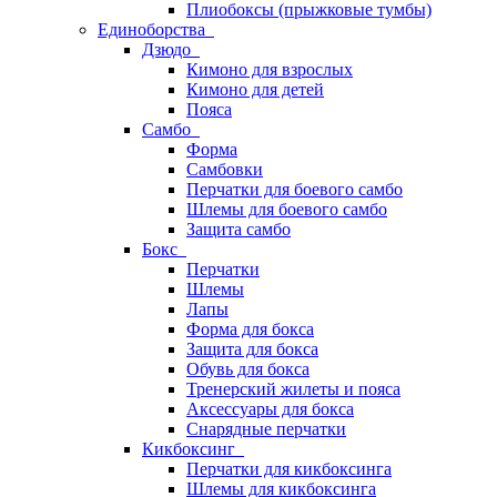
Плиобоксы (прыжковые тумбы)
Единоборства
Дзюдо
Кимоно для взрослых
Кимоно для детей
Пояса
Самбо
Форма
Самбовки
Перчатки для боевого самбо
Шлемы для боевого самбо
Защита самбо
Бокс
Перчатки
Шлемы
Лапы
Форма для бокса
Защита для бокса
Обувь для бокса
Тренерский жилеты и пояса
Аксессуары для бокса
Снарядные перчатки
Кикбоксинг
Перчатки для кикбоксинга
Шлемы для кикбоксинга