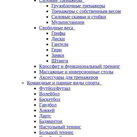
Силовые тренажеры
Грузоблочные тренажеры
Тренажеры с собственным весом
Силовые скамьи и стойки
Мультистанции
Свободные веса
Грифы
Диски
Гантели
Гири
Замки
Штанги
Кроссфит и функциональный тренинг
Массажные и инверсионные столы
Аксессуары для тренажеров
Командные и парные виды спорта
Футбол/футзал
Волейбол
Баскетбол
Гандбол
Хоккей
Дартс
Бадминтон
Настольный теннис
Большой теннис