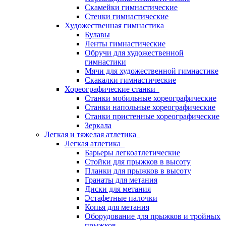
Скамейки гимнастические
Стенки гимнастические
Художественная гимнастика
Булавы
Ленты гимнастические
Обручи для художественной
гимнастики
Мячи для художественной гимнастике
Скакалки гимнастические
Хореографические станки
Станки мобильные хореографические
Станки напольные хореографические
Станки пристенные хореографические
Зеркала
Легкая и тяжелая атлетика
Легкая атлетика
Барьеры легкоатлетические
Стойки для прыжков в высоту
Планки для прыжков в высоту
Гранаты для метания
Диски для метания
Эстафетные палочки
Копья для метания
Оборудование для прыжков и тройных
прыжков