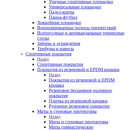
Уличные спортивные площадки
Универсальные площадки
Падел-корты
Панна-футбол
Хоккейные площадки
Военизированные полосы препятствий
Всепогодные и антивандальные теннисные
столы
Заборы и ограждения
Трибуны и навесы
Спортивные покрытия
Назад
Спортивные покрытия
Покрытия из резиновой и EPDM крошки
Назад
Покрытия из резиновой и EPDM
крошки
Резиновое бесшовное наливное
покрытие
Плитка из резиновой крошки
Рулонное резиновое покрытие
Маты и стеновые протекторы
Назад
Маты и стеновые протекторы
Маты гимнастические