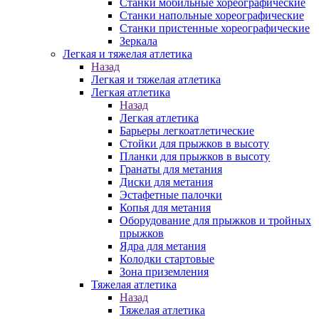
Станки мобильные хореографические
Станки напольные хореографические
Станки пристенные хореографические
Зеркала
Легкая и тяжелая атлетика
Назад
Легкая и тяжелая атлетика
Легкая атлетика
Назад
Легкая атлетика
Барьеры легкоатлетические
Стойки для прыжков в высоту
Планки для прыжков в высоту
Гранаты для метания
Диски для метания
Эстафетные палочки
Копья для метания
Оборудование для прыжков и тройных
прыжков
Ядра для метания
Колодки стартовые
Зона приземления
Тяжелая атлетика
Назад
Тяжелая атлетика