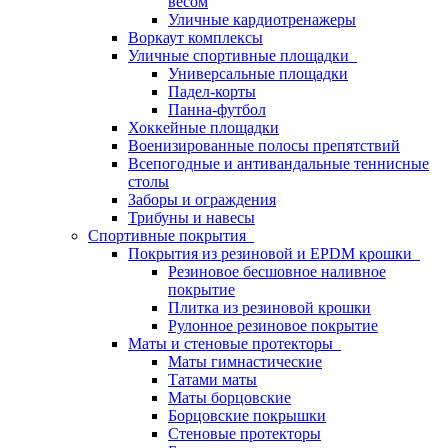
весом
Уличные кардиотренажеры
Воркаут комплексы
Уличные спортивные площадки
Универсальные площадки
Падел-корты
Панна-футбол
Хоккейные площадки
Военизированные полосы препятствий
Всепогодные и антивандальные теннисные
столы
Заборы и ограждения
Трибуны и навесы
Спортивные покрытия
Покрытия из резиновой и EPDM крошки
Резиновое бесшовное наливное
покрытие
Плитка из резиновой крошки
Рулонное резиновое покрытие
Маты и стеновые протекторы
Маты гимнастические
Татами маты
Маты борцовские
Борцовские покрышки
Стеновые протекторы