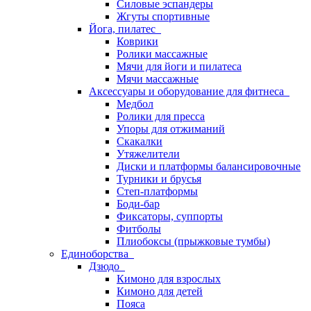
Силовые эспандеры
Жгуты спортивные
Йога, пилатес
Коврики
Ролики массажные
Мячи для йоги и пилатеса
Мячи массажные
Аксессуары и оборудование для фитнеса
Медбол
Ролики для пресса
Упоры для отжиманий
Скакалки
Утяжелители
Диски и платформы балансировочные
Турники и брусья
Степ-платформы
Боди-бар
Фиксаторы, суппорты
Фитболы
Плиобоксы (прыжковые тумбы)
Единоборства
Дзюдо
Кимоно для взрослых
Кимоно для детей
Пояса