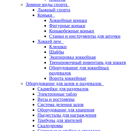
Зимние виды спорта
Лыжный спорта
Коньки
Хоккейные коньки
Фигурные коньки
Конькобежные коньки
Станки и инструменты для заточки
Хоккей new
Клюшки
Шайбы
Экипировка хоккейная
Тренировочный инвентарь для хоккея
Оборудование для хоккейных
раздевалок
Ворота хоккейные
Оборудование для залов и раздевалок
Скамейки для раздевалок
Электронные табло
Весы и ростомеры
Система деления залов
Оборудование для хранения
Пьедесталы для награждения
Трибуны для зрителей
Скалодромы
Сушильные стойки и стеллажи