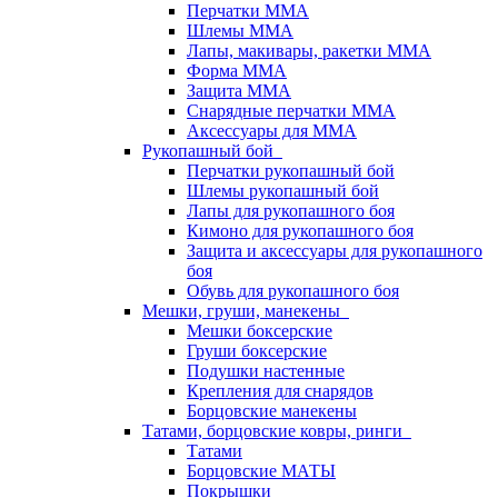
Перчатки ММА
Шлемы ММА
Лапы, макивары, ракетки ММА
Форма ММА
Защита ММА
Снарядные перчатки ММА
Аксессуары для ММА
Рукопашный бой
Перчатки рукопашный бой
Шлемы рукопашный бой
Лапы для рукопашного боя
Кимоно для рукопашного боя
Защита и аксессуары для рукопашного
боя
Обувь для рукопашного боя
Мешки, груши, манекены
Мешки боксерские
Груши боксерские
Подушки настенные
Крепления для снарядов
Борцовские манекены
Татами, борцовские ковры, ринги
Татами
Борцовские МАТЫ
Покрышки