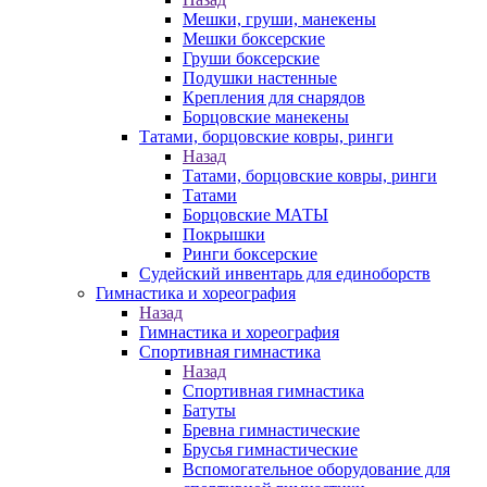
Мешки, груши, манекены
Мешки боксерские
Груши боксерские
Подушки настенные
Крепления для снарядов
Борцовские манекены
Татами, борцовские ковры, ринги
Назад
Татами, борцовские ковры, ринги
Татами
Борцовские МАТЫ
Покрышки
Ринги боксерские
Судейский инвентарь для единоборств
Гимнастика и хореография
Назад
Гимнастика и хореография
Спортивная гимнастика
Назад
Спортивная гимнастика
Батуты
Бревна гимнастические
Брусья гимнастические
Вспомогательное оборудование для