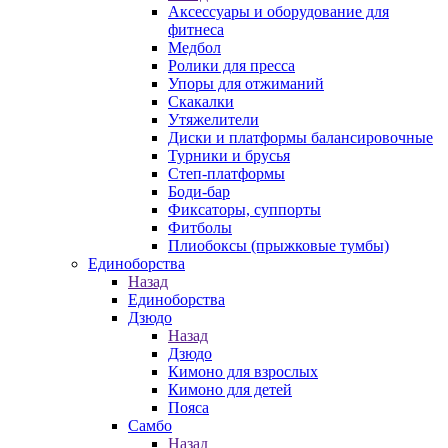
Аксессуары и оборудование для
фитнеса
Медбол
Ролики для пресса
Упоры для отжиманий
Скакалки
Утяжелители
Диски и платформы балансировочные
Турники и брусья
Степ-платформы
Боди-бар
Фиксаторы, суппорты
Фитболы
Плиобоксы (прыжковые тумбы)
Единоборства
Назад
Единоборства
Дзюдо
Назад
Дзюдо
Кимоно для взрослых
Кимоно для детей
Пояса
Самбо
Назад