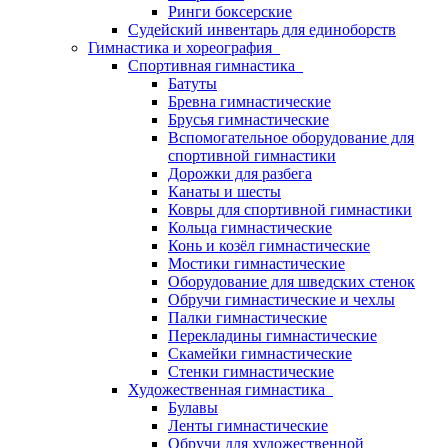
Ринги боксерские
Судейский инвентарь для единоборств
Гимнастика и хореография
Спортивная гимнастика
Батуты
Бревна гимнастические
Брусья гимнастические
Вспомогательное оборудование для
спортивной гимнастики
Дорожки для разбега
Канаты и шесты
Ковры для спортивной гимнастики
Кольца гимнастические
Конь и козёл гимнастические
Мостики гимнастические
Оборудование для шведских стенок
Обручи гимнастические и чехлы
Палки гимнастические
Перекладины гимнастические
Скамейки гимнастические
Стенки гимнастические
Художественная гимнастика
Булавы
Ленты гимнастические
Обручи для художественной