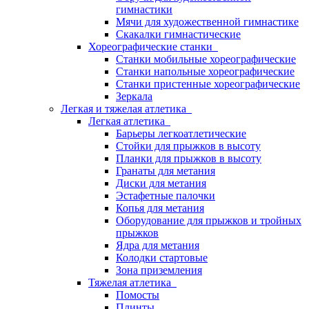
гимнастики
Мячи для художественной гимнастике
Скакалки гимнастические
Хореографические станки
Станки мобильные хореографические
Станки напольные хореографические
Станки пристенные хореографические
Зеркала
Легкая и тяжелая атлетика
Легкая атлетика
Барьеры легкоатлетические
Стойки для прыжков в высоту
Планки для прыжков в высоту
Гранаты для метания
Диски для метания
Эстафетные палочки
Копья для метания
Оборудование для прыжков и тройных
прыжков
Ядра для метания
Колодки стартовые
Зона приземления
Тяжелая атлетика
Помосты
Плинты