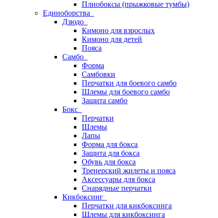
Плиобоксы (прыжковые тумбы)
Единоборства
Дзюдо
Кимоно для взрослых
Кимоно для детей
Пояса
Самбо
Форма
Самбовки
Перчатки для боевого самбо
Шлемы для боевого самбо
Защита самбо
Бокс
Перчатки
Шлемы
Лапы
Форма для бокса
Защита для бокса
Обувь для бокса
Тренерский жилеты и пояса
Аксессуары для бокса
Снарядные перчатки
Кикбоксинг
Перчатки для кикбоксинга
Шлемы для кикбоксинга