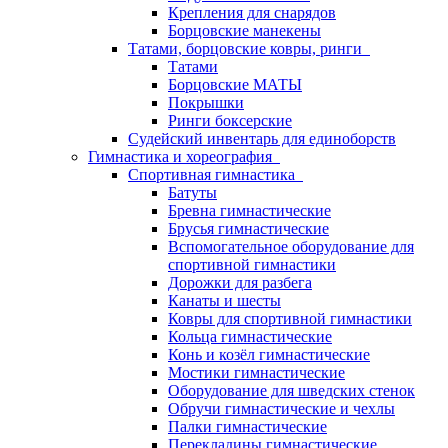
Крепления для снарядов
Борцовские манекены
Татами, борцовские ковры, ринги
Татами
Борцовские МАТЫ
Покрышки
Ринги боксерские
Судейский инвентарь для единоборств
Гимнастика и хореография
Спортивная гимнастика
Батуты
Бревна гимнастические
Брусья гимнастические
Вспомогательное оборудование для
спортивной гимнастики
Дорожки для разбега
Канаты и шесты
Ковры для спортивной гимнастики
Кольца гимнастические
Конь и козёл гимнастические
Мостики гимнастические
Оборудование для шведских стенок
Обручи гимнастические и чехлы
Палки гимнастические
Перекладины гимнастические