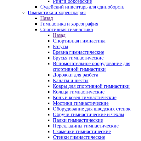
Ринги боксерские
Судейский инвентарь для единоборств
Гимнастика и хореография
Назад
Гимнастика и хореография
Спортивная гимнастика
Назад
Спортивная гимнастика
Батуты
Бревна гимнастические
Брусья гимнастические
Вспомогательное оборудование для
спортивной гимнастики
Дорожки для разбега
Канаты и шесты
Ковры для спортивной гимнастики
Кольца гимнастические
Конь и козёл гимнастические
Мостики гимнастические
Оборудование для шведских стенок
Обручи гимнастические и чехлы
Палки гимнастические
Перекладины гимнастические
Скамейки гимнастические
Стенки гимнастические