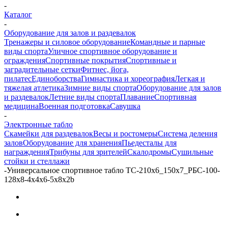
-
Каталог
-
Оборудование для залов и раздевалок
Тренажеры и силовое оборудование
Командные и парные
виды спорта
Уличное спортивное оборудование и
ограждения
Спортивные покрытия
Спортивные и
заградительные сетки
Фитнес, йога,
пилатес
Единоборства
Гимнастика и хореография
Легкая и
тяжелая атлетика
Зимние виды спорта
Оборудование для залов
и раздевалок
Летние виды спорта
Плавание
Спортивная
медицина
Военная подготовка
Савушка
-
Электронные табло
Скамейки для раздевалок
Весы и ростомеры
Система деления
залов
Оборудование для хранения
Пьедесталы для
награждения
Трибуны для зрителей
Скалодромы
Сушильные
стойки и стеллажи
-
Универсальное спортивное табло ТС-210х6_150х7_РБС-100-
128х8-4х4х6-5х8х2b