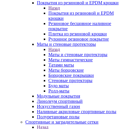
Покрытия из резиновой и EPDM крошки
Назад
Покрытия из резиновой и EPDM
крошки
Резиновое бесшовное наливное
покрытие
Плитка из резиновой крошки
Рулонное резиновое покрытие
Маты и стеновые протекторы
Назад
Маты и стеновые протекторы
Маты гимнастические
Татами маты
Маты борцовские
Борцовские покрышки
Стеновые протекторы
Будо маты
Ролл-маты
Модульные покрытия
Линолеум спортивный
Искусственный газон
Наливные акриловые спортивные полы
Полуретановые полы
Спортивные и заградительные сетки
Назад