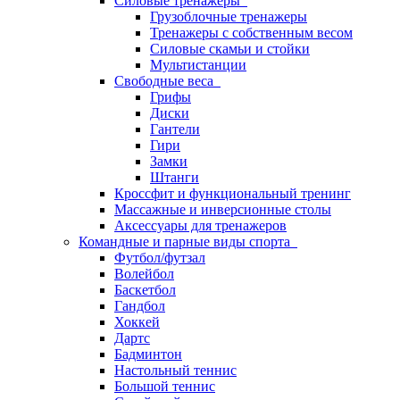
Силовые тренажеры
Грузоблочные тренажеры
Тренажеры с собственным весом
Силовые скамьи и стойки
Мультистанции
Свободные веса
Грифы
Диски
Гантели
Гири
Замки
Штанги
Кроссфит и функциональный тренинг
Массажные и инверсионные столы
Аксессуары для тренажеров
Командные и парные виды спорта
Футбол/футзал
Волейбол
Баскетбол
Гандбол
Хоккей
Дартс
Бадминтон
Настольный теннис
Большой теннис