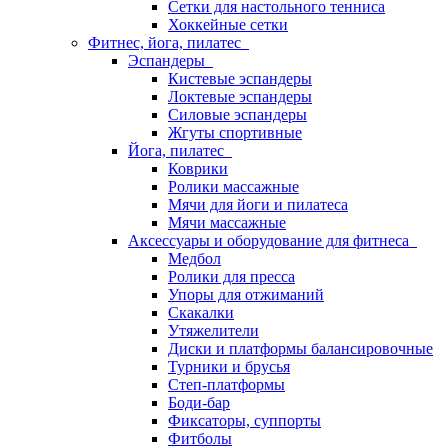
Сетки для настольного тенниса
Хоккейные сетки
Фитнес, йога, пилатес
Эспандеры
Кистевые эспандеры
Локтевые эспандеры
Силовые эспандеры
Жгуты спортивные
Йога, пилатес
Коврики
Ролики массажные
Мячи для йоги и пилатеса
Мячи массажные
Аксессуары и оборудование для фитнеса
Медбол
Ролики для пресса
Упоры для отжиманий
Скакалки
Утяжелители
Диски и платформы балансировочные
Турники и брусья
Степ-платформы
Боди-бар
Фиксаторы, суппорты
Фитболы