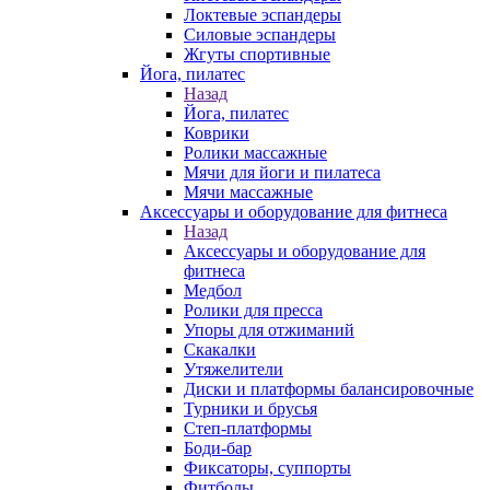
Локтевые эспандеры
Силовые эспандеры
Жгуты спортивные
Йога, пилатес
Назад
Йога, пилатес
Коврики
Ролики массажные
Мячи для йоги и пилатеса
Мячи массажные
Аксессуары и оборудование для фитнеса
Назад
Аксессуары и оборудование для
фитнеса
Медбол
Ролики для пресса
Упоры для отжиманий
Скакалки
Утяжелители
Диски и платформы балансировочные
Турники и брусья
Степ-платформы
Боди-бар
Фиксаторы, суппорты
Фитболы