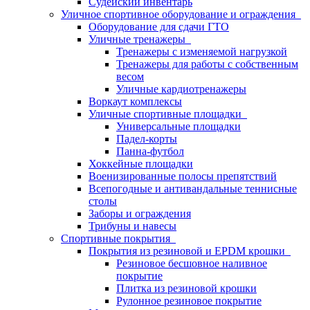
Судейский инвентарь
Уличное спортивное оборудование и ограждения
Оборудование для сдачи ГТО
Уличные тренажеры
Тренажеры с изменяемой нагрузкой
Тренажеры для работы с собственным
весом
Уличные кардиотренажеры
Воркаут комплексы
Уличные спортивные площадки
Универсальные площадки
Падел-корты
Панна-футбол
Хоккейные площадки
Военизированные полосы препятствий
Всепогодные и антивандальные теннисные
столы
Заборы и ограждения
Трибуны и навесы
Спортивные покрытия
Покрытия из резиновой и EPDM крошки
Резиновое бесшовное наливное
покрытие
Плитка из резиновой крошки
Рулонное резиновое покрытие