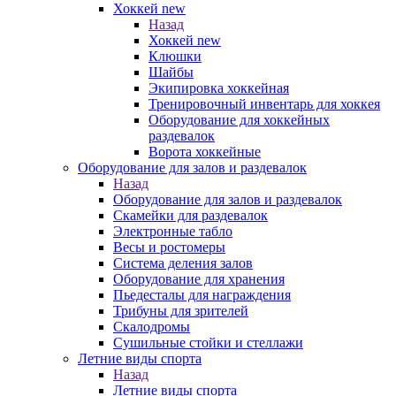
Хоккей new
Назад
Хоккей new
Клюшки
Шайбы
Экипировка хоккейная
Тренировочный инвентарь для хоккея
Оборудование для хоккейных
раздевалок
Ворота хоккейные
Оборудование для залов и раздевалок
Назад
Оборудование для залов и раздевалок
Скамейки для раздевалок
Электронные табло
Весы и ростомеры
Система деления залов
Оборудование для хранения
Пьедесталы для награждения
Трибуны для зрителей
Скалодромы
Сушильные стойки и стеллажи
Летние виды спорта
Назад
Летние виды спорта