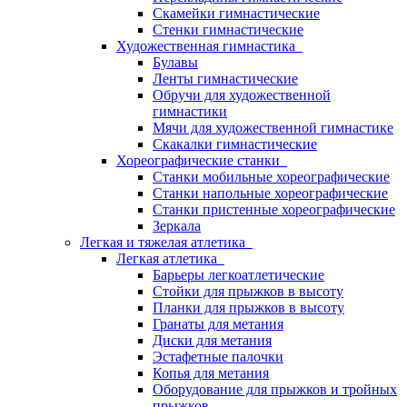
Скамейки гимнастические
Стенки гимнастические
Художественная гимнастика
Булавы
Ленты гимнастические
Обручи для художественной
гимнастики
Мячи для художественной гимнастике
Скакалки гимнастические
Хореографические станки
Станки мобильные хореографические
Станки напольные хореографические
Станки пристенные хореографические
Зеркала
Легкая и тяжелая атлетика
Легкая атлетика
Барьеры легкоатлетические
Стойки для прыжков в высоту
Планки для прыжков в высоту
Гранаты для метания
Диски для метания
Эстафетные палочки
Копья для метания
Оборудование для прыжков и тройных
прыжков