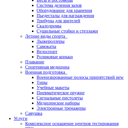
Весы и ростомеры
Система деления залов
Оборудование для хранения
Пьедесталы для награждения
Трибуны для зрителей
Скалодромы
Сушильные стойки и стеллажи
Летние виды спорта
Лыжероллеры
Самокаты
Велоспорт
Роликовые коньки
Плавание
Спортивная медицина
Военная подготовка
Военизированные полосы припятствий new
Тиры
Учебные макеты
Пневматическое оружие
Сигнальные пистолеты
Медицинские наборы
Электронные тренажеры
Савушка
Услуги
Комплексное оснащение центров тестирования