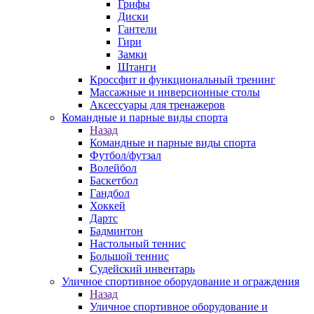
Грифы
Диски
Гантели
Гири
Замки
Штанги
Кроссфит и функциональный тренинг
Массажные и инверсионные столы
Аксессуары для тренажеров
Командные и парные виды спорта
Назад
Командные и парные виды спорта
Футбол/футзал
Волейбол
Баскетбол
Гандбол
Хоккей
Дартс
Бадминтон
Настольный теннис
Большой теннис
Судейский инвентарь
Уличное спортивное оборудование и ограждения
Назад
Уличное спортивное оборудование и