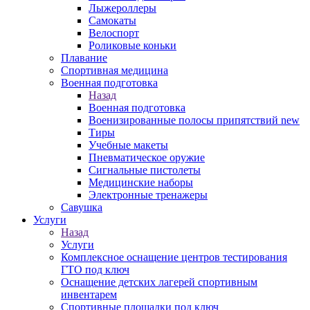
Лыжероллеры
Самокаты
Велоспорт
Роликовые коньки
Плавание
Спортивная медицина
Военная подготовка
Назад
Военная подготовка
Военизированные полосы припятствий new
Тиры
Учебные макеты
Пневматическое оружие
Сигнальные пистолеты
Медицинские наборы
Электронные тренажеры
Савушка
Услуги
Назад
Услуги
Комплексное оснащение центров тестирования
ГТО под ключ
Оснащение детских лагерей спортивным
инвентарем
Спортивные площадки под ключ