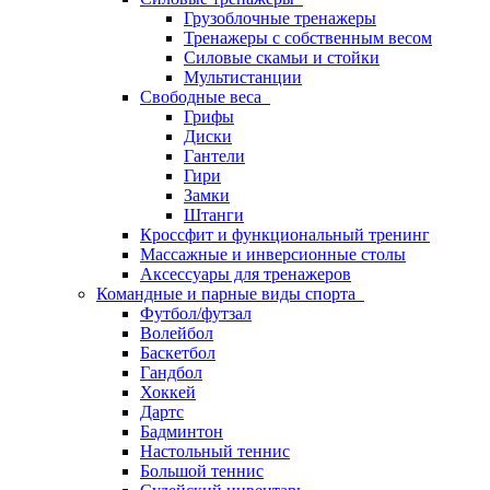
Грузоблочные тренажеры
Тренажеры с собственным весом
Силовые скамьи и стойки
Мультистанции
Свободные веса
Грифы
Диски
Гантели
Гири
Замки
Штанги
Кроссфит и функциональный тренинг
Массажные и инверсионные столы
Аксессуары для тренажеров
Командные и парные виды спорта
Футбол/футзал
Волейбол
Баскетбол
Гандбол
Хоккей
Дартс
Бадминтон
Настольный теннис
Большой теннис