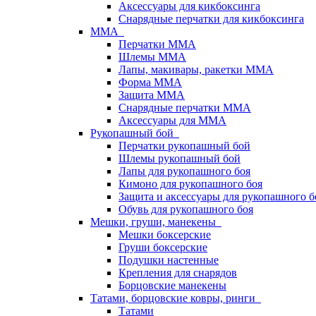
Аксессуары для кикбоксинга
Снарядные перчатки для кикбоксинга
ММА
Перчатки ММА
Шлемы ММА
Лапы, макивары, ракетки ММА
Форма ММА
Защита ММА
Снарядные перчатки ММА
Аксессуары для ММА
Рукопашный бой
Перчатки рукопашный бой
Шлемы рукопашный бой
Лапы для рукопашного боя
Кимоно для рукопашного боя
Защита и аксессуары для рукопашного б
Обувь для рукопашного боя
Мешки, груши, манекены
Мешки боксерские
Груши боксерские
Подушки настенные
Крепления для снарядов
Борцовские манекены
Татами, борцовские ковры, ринги
Татами