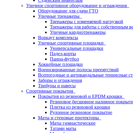
Судейский инвентарь
Уличное спортивное оборудование и ограждения
Оборудование для сдачи ГТО
Уличные тренажеры
Тренажеры с изменяемой нагрузкой
Тренажеры для работы с собственным в
Уличные кардиотренажеры
Воркаут комплексы
Уличные спортивные площадки
Универсальные площадки
Падел-корты
Панна-футбол
Хоккейные площадки
Военизированные полосы препятствий
Всепогодные и антивандальные теннисные с
Заборы и ограждения
Трибуны и навесы
Спортивные покрытия
Покрытия из резиновой и EPDM крошки
Резиновое бесшовное наливное покрыт
Плитка из резиновой крошки
Рулонное резиновое покрытие
Маты и стеновые протекторы
Маты гимнастические
Татами маты