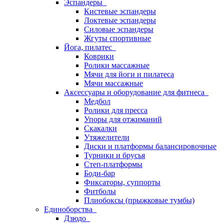
Эспандеры
Кистевые эспандеры
Локтевые эспандеры
Силовые эспандеры
Жгуты спортивные
Йога, пилатес
Коврики
Ролики массажные
Мячи для йоги и пилатеса
Мячи массажные
Аксессуары и оборудование для фитнеса
Медбол
Ролики для пресса
Упоры для отжиманий
Скакалки
Утяжелители
Диски и платформы балансировочные
Турники и брусья
Степ-платформы
Боди-бар
Фиксаторы, суппорты
Фитболы
Плиобоксы (прыжковые тумбы)
Единоборства
Дзюдо