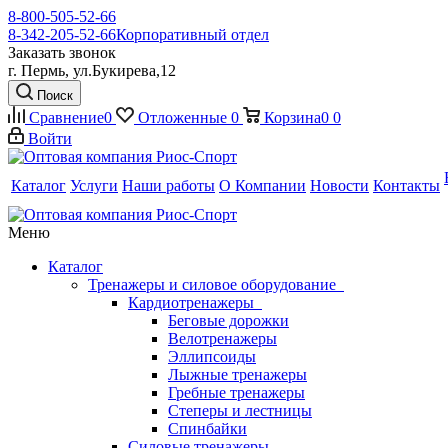
8-800-505-52-66
8-342-205-52-66
Корпоративный отдел
Заказать звонок
г. Пермь, ул.Букирева,12
Поиск
Сравнение
0
Отложенные
0
Корзина
0
0
Войти
Каталог
Услуги
Наши работы
О Компании
Новости
Контакты
Меню
Каталог
Тренажеры и силовое оборудование
Кардиотренажеры
Беговые дорожки
Велотренажеры
Эллипсоиды
Лыжные тренажеры
Гребные тренажеры
Степеры и лестницы
Спинбайки
Силовые тренажеры