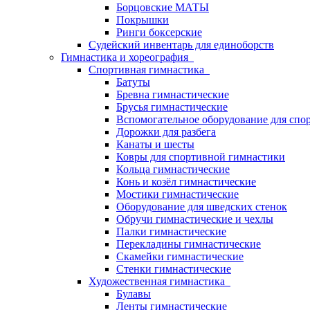
Борцовские МАТЫ
Покрышки
Ринги боксерские
Судейский инвентарь для единоборств
Гимнастика и хореография
Спортивная гимнастика
Батуты
Бревна гимнастические
Брусья гимнастические
Вспомогательное оборудование для спо
Дорожки для разбега
Канаты и шесты
Ковры для спортивной гимнастики
Кольца гимнастические
Конь и козёл гимнастические
Мостики гимнастические
Оборудование для шведских стенок
Обручи гимнастические и чехлы
Палки гимнастические
Перекладины гимнастические
Скамейки гимнастические
Стенки гимнастические
Художественная гимнастика
Булавы
Ленты гимнастические