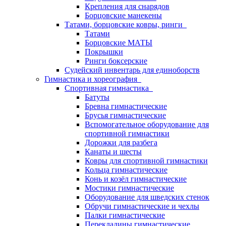
Крепления для снарядов
Борцовские манекены
Татами, борцовские ковры, ринги
Татами
Борцовские МАТЫ
Покрышки
Ринги боксерские
Судейский инвентарь для единоборств
Гимнастика и хореография
Спортивная гимнастика
Батуты
Бревна гимнастические
Брусья гимнастические
Вспомогательное оборудование для
спортивной гимнастики
Дорожки для разбега
Канаты и шесты
Ковры для спортивной гимнастики
Кольца гимнастические
Конь и козёл гимнастические
Мостики гимнастические
Оборудование для шведских стенок
Обручи гимнастические и чехлы
Палки гимнастические
Перекладины гимнастические