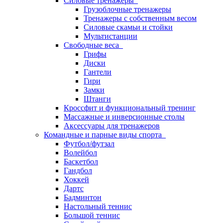
Силовые тренажеры
Грузоблочные тренажеры
Тренажеры с собственным весом
Силовые скамьи и стойки
Мультистанции
Свободные веса
Грифы
Диски
Гантели
Гири
Замки
Штанги
Кроссфит и функциональный тренинг
Массажные и инверсионные столы
Аксессуары для тренажеров
Командные и парные виды спорта
Футбол/футзал
Волейбол
Баскетбол
Гандбол
Хоккей
Дартс
Бадминтон
Настольный теннис
Большой теннис