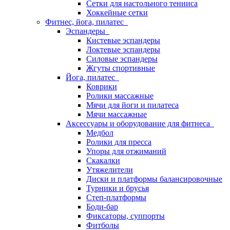
Сетки для настольного тенниса
Хоккейные сетки
Фитнес, йога, пилатес
Эспандеры
Кистевые эспандеры
Локтевые эспандеры
Силовые эспандеры
Жгуты спортивные
Йога, пилатес
Коврики
Ролики массажные
Мячи для йоги и пилатеса
Мячи массажные
Аксессуары и оборудование для фитнеса
Медбол
Ролики для пресса
Упоры для отжиманий
Скакалки
Утяжелители
Диски и платформы балансировочные
Турники и брусья
Степ-платформы
Боди-бар
Фиксаторы, суппорты
Фитболы