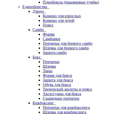
Плиобоксы (прыжковые тумбы)
Единоборства
Дзюдо
Кимоно для взрослых
Кимоно для детей
Пояса
Самбо
Форма
Самбовки
Перчатки для боевого самбо
Шлемы для боевого самбо
Защита самбо
Бокс
Перчатки
Шлемы
Лапы
Форма для бокса
Защита для бокса
Обувь для бокса
Тренерский жилеты и пояса
Аксессуары для бокса
Снарядные перчатки
Кикбоксинг
Перчатки для кикбоксинга
Шлемы для кикбоксинга