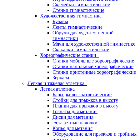
Скамейки гимнастические
Стенки гимнастические
Художественная гимнастика
Булавы
Ленты гимнастические
Обручи для художественной
гимнастики
Мячи для художественной гимнастике
Скакалки гимнастические
Хореографические станки
Станки мобильные хореографические
Станки напольные хореографические
Станки пристенные хореографические
Зеркала
Легкая и тяжелая атлетика
Легкая атлетика
Барьеры легкоатлетические
Стойки для прыжков в высоту
Планки для прыжков в высоту
Гранаты для метания
Диски для метания
Эстафетные палочки
Копья для метания
Оборудование для прыжков и тройных
прыжков