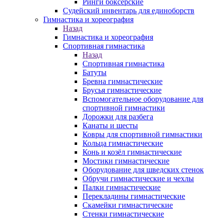
Ринги боксерские
Судейский инвентарь для единоборств
Гимнастика и хореография
Назад
Гимнастика и хореография
Спортивная гимнастика
Назад
Спортивная гимнастика
Батуты
Бревна гимнастические
Брусья гимнастические
Вспомогательное оборудование для
спортивной гимнастики
Дорожки для разбега
Канаты и шесты
Ковры для спортивной гимнастики
Кольца гимнастические
Конь и козёл гимнастические
Мостики гимнастические
Оборудование для шведских стенок
Обручи гимнастические и чехлы
Палки гимнастические
Перекладины гимнастические
Скамейки гимнастические
Стенки гимнастические