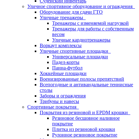
Судейский инвентарь
Уличное спортивное оборудование и ограждения
Оборудование для сдачи ГТО
Уличные тренажеры
Тренажеры с изменяемой нагрузкой
Тренажеры для работы с собственным
весом
Уличные кардиотренажеры
Воркаут комплексы
Уличные спортивные площадки
Универсальные площадки
Падел-корты
Панна-футбол
Хоккейные площадки
Военизированные полосы препятствий
Всепогодные и антивандальные теннисные
столы
Заборы и ограждения
Трибуны и навесы
Спортивные покрытия
Покрытия из резиновой и EPDM крошки
Резиновое бесшовное наливное
покрытие
Плитка из резиновой крошки
Рулонное резиновое покрытие