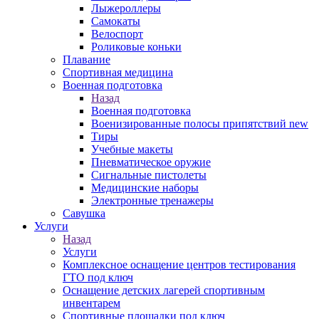
Лыжероллеры
Самокаты
Велоспорт
Роликовые коньки
Плавание
Спортивная медицина
Военная подготовка
Назад
Военная подготовка
Военизированные полосы припятствий new
Тиры
Учебные макеты
Пневматическое оружие
Сигнальные пистолеты
Медицинские наборы
Электронные тренажеры
Савушка
Услуги
Назад
Услуги
Комплексное оснащение центров тестирования
ГТО под ключ
Оснащение детских лагерей спортивным
инвентарем
Спортивные площадки под ключ