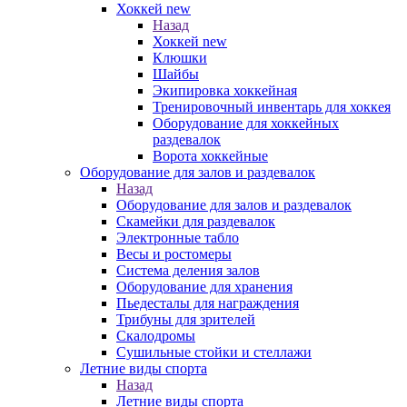
Хоккей new
Назад
Хоккей new
Клюшки
Шайбы
Экипировка хоккейная
Тренировочный инвентарь для хоккея
Оборудование для хоккейных
раздевалок
Ворота хоккейные
Оборудование для залов и раздевалок
Назад
Оборудование для залов и раздевалок
Скамейки для раздевалок
Электронные табло
Весы и ростомеры
Система деления залов
Оборудование для хранения
Пьедесталы для награждения
Трибуны для зрителей
Скалодромы
Сушильные стойки и стеллажи
Летние виды спорта
Назад
Летние виды спорта