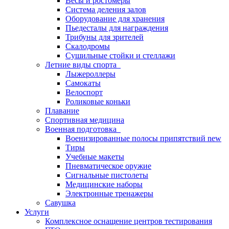
Весы и ростомеры
Система деления залов
Оборудование для хранения
Пьедесталы для награждения
Трибуны для зрителей
Скалодромы
Сушильные стойки и стеллажи
Летние виды спорта
Лыжероллеры
Самокаты
Велоспорт
Роликовые коньки
Плавание
Спортивная медицина
Военная подготовка
Военизированные полосы припятствий new
Тиры
Учебные макеты
Пневматическое оружие
Сигнальные пистолеты
Медицинские наборы
Электронные тренажеры
Савушка
Услуги
Комплексное оснащение центров тестирования