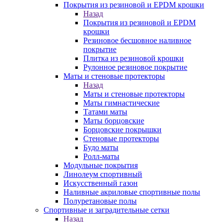
Покрытия из резиновой и EPDM крошки
Назад
Покрытия из резиновой и EPDM
крошки
Резиновое бесшовное наливное
покрытие
Плитка из резиновой крошки
Рулонное резиновое покрытие
Маты и стеновые протекторы
Назад
Маты и стеновые протекторы
Маты гимнастические
Татами маты
Маты борцовские
Борцовские покрышки
Стеновые протекторы
Будо маты
Ролл-маты
Модульные покрытия
Линолеум спортивный
Искусственный газон
Наливные акриловые спортивные полы
Полуретановые полы
Спортивные и заградительные сетки
Назад