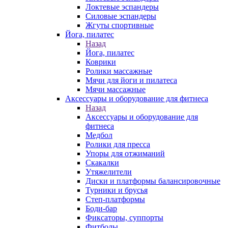
Локтевые эспандеры
Силовые эспандеры
Жгуты спортивные
Йога, пилатес
Назад
Йога, пилатес
Коврики
Ролики массажные
Мячи для йоги и пилатеса
Мячи массажные
Аксессуары и оборудование для фитнеса
Назад
Аксессуары и оборудование для
фитнеса
Медбол
Ролики для пресса
Упоры для отжиманий
Скакалки
Утяжелители
Диски и платформы балансировочные
Турники и брусья
Степ-платформы
Боди-бар
Фиксаторы, суппорты
Фитболы