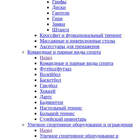
Грифы
Диски
Гантели
Гири
Замки
Штанги
Кроссфит и функциональный тренинг
Массажные и инверсионные столы
Аксессуары для тренажеров
Командные и парные виды спорта
Назад
Командные и парные виды спорта
Футбол/футзал
Волейбол
Баскетбол
Гандбол
Хоккей
Дартс
Бадминтон
Настольный теннис
Большой теннис
Судейский инвентарь
Уличное спортивное оборудование и ограждения
Назад
Уличное спортивное оборудование и