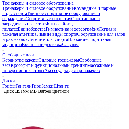
Тренажеры и силовое оборудование
Тренажеры и силовое оборудование
Командные и парные
виды спорта
Уличное спортивное оборудование и
ограждения
Спортивные покрытия
Спортивные и
заградительные сетки
Фитнес, йога,
пилатес
Единоборства
Гимнастика и хореография
Легкая и
тяжелая атлетика
Зимние виды спорта
Оборудование для залов
и раздевалок
Летние виды спорта
Плавание
Спортивная
медицина
Военная подготовка
Савушка
-
Свободные веса
Кардиотренажеры
Силовые тренажеры
Свободные
веса
Кроссфит и функциональный тренинг
Массажные и
инверсионные столы
Аксессуары для тренажеров
-
Диски
Грифы
Гантели
Гири
Замки
Штанги
-
Диск Д51мм MB Barbell цветной