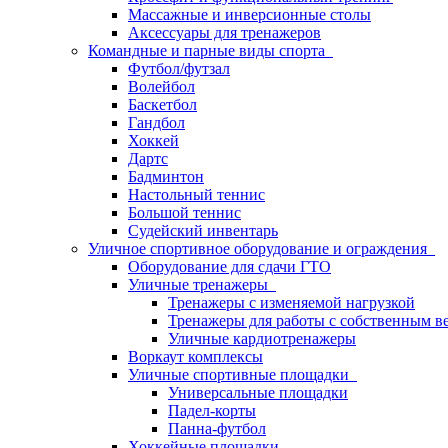
Массажные и инверсионные столы
Аксессуары для тренажеров
Командные и парные виды спорта
Футбол/футзал
Волейбол
Баскетбол
Гандбол
Хоккей
Дартс
Бадминтон
Настольный теннис
Большой теннис
Судейский инвентарь
Уличное спортивное оборудование и ограждения
Оборудование для сдачи ГТО
Уличные тренажеры
Тренажеры с изменяемой нагрузкой
Тренажеры для работы с собственным в
Уличные кардиотренажеры
Воркаут комплексы
Уличные спортивные площадки
Универсальные площадки
Падел-корты
Панна-футбол
Хоккейные площадки