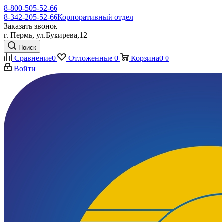
8-800-505-52-66
8-342-205-52-66
Корпоративный отдел
Заказать звонок
г. Пермь, ул.Букирева,12
Поиск
Сравнение
0
Отложенные
0
Корзина
0
0
Войти