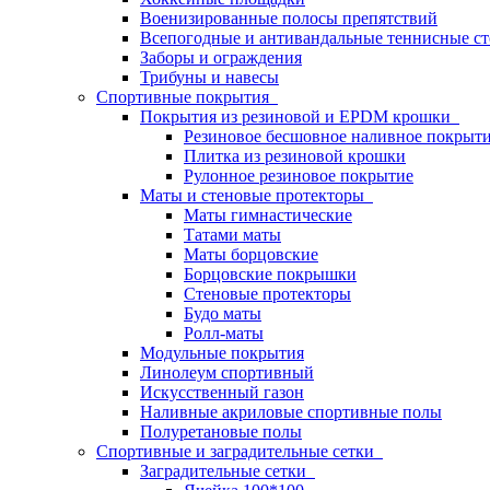
Военизированные полосы препятствий
Всепогодные и антивандальные теннисные с
Заборы и ограждения
Трибуны и навесы
Спортивные покрытия
Покрытия из резиновой и EPDM крошки
Резиновое бесшовное наливное покрыт
Плитка из резиновой крошки
Рулонное резиновое покрытие
Маты и стеновые протекторы
Маты гимнастические
Татами маты
Маты борцовские
Борцовские покрышки
Стеновые протекторы
Будо маты
Ролл-маты
Модульные покрытия
Линолеум спортивный
Искусственный газон
Наливные акриловые спортивные полы
Полуретановые полы
Спортивные и заградительные сетки
Заградительные сетки