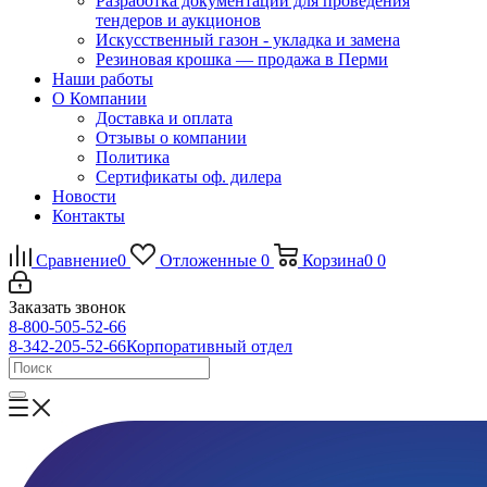
Разработка документации для проведения
тендеров и аукционов
Искусственный газон - укладка и замена
Резиновая крошка — продажа в Перми
Наши работы
О Компании
Доставка и оплата
Отзывы о компании
Политика
Сертификаты оф. дилера
Новости
Контакты
Сравнение
0
Отложенные
0
Корзина
0
0
Заказать звонок
8-800-505-52-66
8-342-205-52-66
Корпоративный отдел