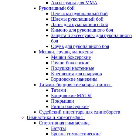
Аксессуары для ММА
Рукопашный бой
Перчатки рукопашный бой
Шлемы рукопашный бой
Лапы для рукопашного боя
Кимоно для рукопашного боя
Защита и аксессуары для рукопашного
боя
Обувь для рукопашного боя
Мешки, груши, манекены
Мешки боксерские
Груши боксерские
Подушки настенные
Крепления для снарядов
Борцовские манекены
Татами, борцовские ковры, ринги
Татами
Борцовские МАТЫ
Покрышки
Ринги боксерские
Судейский инвентарь для единоборств
Гимнастика и хореография
Спортивная гимнастика
Батуты
Бревна гимнастические