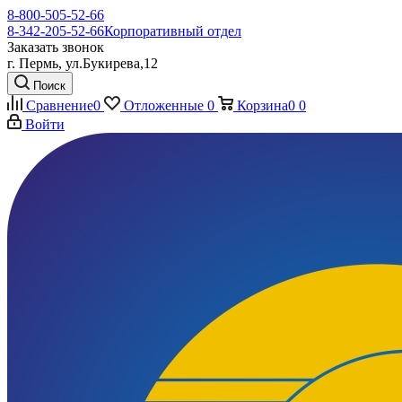
8-800-505-52-66
8-342-205-52-66
Корпоративный отдел
Заказать звонок
г. Пермь, ул.Букирева,12
Поиск
Сравнение
0
Отложенные
0
Корзина
0
0
Войти