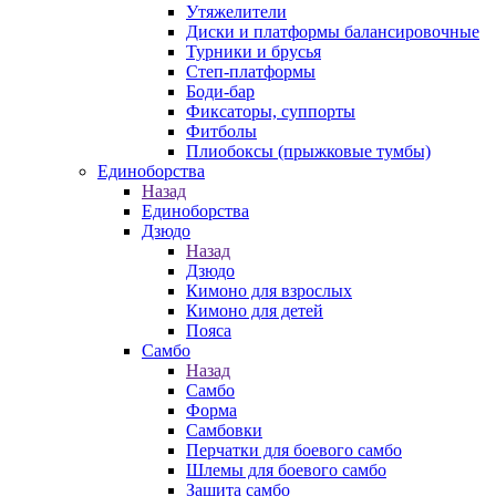
Утяжелители
Диски и платформы балансировочные
Турники и брусья
Степ-платформы
Боди-бар
Фиксаторы, суппорты
Фитболы
Плиобоксы (прыжковые тумбы)
Единоборства
Назад
Единоборства
Дзюдо
Назад
Дзюдо
Кимоно для взрослых
Кимоно для детей
Пояса
Самбо
Назад
Самбо
Форма
Самбовки
Перчатки для боевого самбо
Шлемы для боевого самбо
Защита самбо