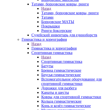
Татами, борцовские ковры, ринги
Назад
Татами, борцовские ковры, ринги
Татами
Борцовские МАТЫ
Покрышки
Ринги боксерские
Судейский инвентарь для единоборств
Гимнастика и хореография
Назад
Гимнастика и хореография
Спортивная гимнастика
Назад
Спортивная гимнастика
Батуты
Бревна гимнастические
Брусья гимнастические
Вспомогательное оборудование для
спортивной гимнастики
Дорожки для разбега
Канаты и шесты
Ковры для спортивной гимнастики
Кольца гимнастические
Конь и козёл гимнастические