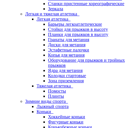
Станки пристенные хореографические
Зеркала
Легкая и тяжелая атлетика
Легкая атлетика
Барьеры легкоатлетические
Стойки для прыжков в высоту
Планки для прыжков в высоту
Гранаты для метания
Диски для метания
Эстафетные палочки
Копья для метания
Оборудование для прыжков и тройных
прыжков
Ядра для метания
Колодки стартовые
Зона приземления
Тяжелая атлетика
Помосты
Плинты
Зимние виды спорта
Лыжный спорта
Коньки
Хоккейные коньки
Фигурные коньки
Конькобежные коньки