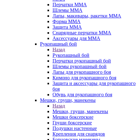
Перчатки ММА
Шлемы ММА
Лапы, макивары, ракетки ММА
Форма ММА
Защита ММА
Снарядные перчатки ММА
Аксессуары для ММА
Рукопашный бой
Назад
Рукопашный бой
Перчатки рукопашный бой
Шлемы рукопашный бой
Лапы для рукопашного боя
Кимоно для рукопашного боя
Защита и аксессуары для рукопашного
боя
Обувь для рукопашного боя
Мешки, груши, манекены
Назад
Мешки, груши, манекены
Мешки боксерские
Груши боксерские
Подушки настенные
Крепления для снарядов
Борцовские манекены