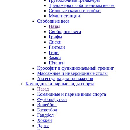
Грузоблочные тренажеры
Тренажеры с собственным весом
Силовые скамьи и стойки
Мультистанции
Свободные веса
Назад
Свободные веса
Грифы
Диски
Гантели
Гири
Замки
Штанги
Кроссфит и функциональный тренинг
Массажные и инверсионные столы
Аксессуары для тренажеров
Командные и парные виды спорта
Назад
Командные и парные виды спорта
Футбол/футзал
Волейбол
Баскетбол
Гандбол
Хоккей
Дартс