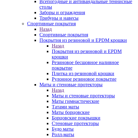
Всепогодные и антивандальные теннисные
столы
Заборы и ограждения
Трибуны и навесы
Спортивные покрытия
Назад
Спортивные покрытия
Покрытия из резиновой и EPDM крошки
Назад
Покрытия из резиновой и EPDM
крошки
Резиновое бесшовное наливное
покрытие
Плитка из резиновой крошки
Рулонное резиновое покрытие
Маты и стеновые протекторы
Назад
Маты и стеновые протекторы
Маты гимнастические
Татами маты
Маты борцовские
Борцовские покрышки
Стеновые протекторы
Будо маты
Ролл-маты