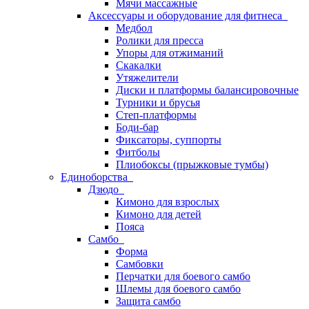
Мячи массажные
Аксессуары и оборудование для фитнеса
Медбол
Ролики для пресса
Упоры для отжиманий
Скакалки
Утяжелители
Диски и платформы балансировочные
Турники и брусья
Степ-платформы
Боди-бар
Фиксаторы, суппорты
Фитболы
Плиобоксы (прыжковые тумбы)
Единоборства
Дзюдо
Кимоно для взрослых
Кимоно для детей
Пояса
Самбо
Форма
Самбовки
Перчатки для боевого самбо
Шлемы для боевого самбо
Защита самбо