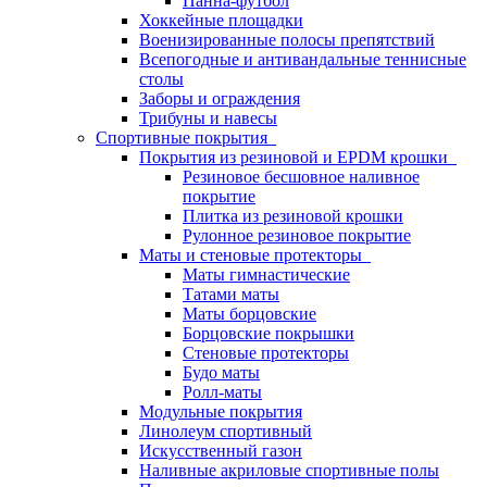
Панна-футбол
Хоккейные площадки
Военизированные полосы препятствий
Всепогодные и антивандальные теннисные
столы
Заборы и ограждения
Трибуны и навесы
Спортивные покрытия
Покрытия из резиновой и EPDM крошки
Резиновое бесшовное наливное
покрытие
Плитка из резиновой крошки
Рулонное резиновое покрытие
Маты и стеновые протекторы
Маты гимнастические
Татами маты
Маты борцовские
Борцовские покрышки
Стеновые протекторы
Будо маты
Ролл-маты
Модульные покрытия
Линолеум спортивный
Искусственный газон
Наливные акриловые спортивные полы