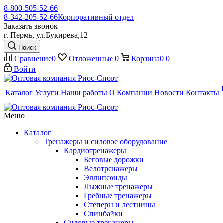
8-800-505-52-66
8-342-205-52-66
Корпоративный отдел
Заказать звонок
г. Пермь, ул.Букирева,12
Поиск
Сравнение
0
Отложенные
0
Корзина
0
0
Войти
Каталог
Услуги
Наши работы
О Компании
Новости
Контакты
Меню
Каталог
Тренажеры и силовое оборудование
Кардиотренажеры
Беговые дорожки
Велотренажеры
Эллипсоиды
Лыжные тренажеры
Гребные тренажеры
Степеры и лестницы
Спинбайки
Силовые тренажеры