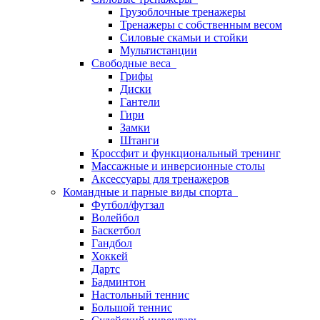
Грузоблочные тренажеры
Тренажеры с собственным весом
Силовые скамьи и стойки
Мультистанции
Свободные веса
Грифы
Диски
Гантели
Гири
Замки
Штанги
Кроссфит и функциональный тренинг
Массажные и инверсионные столы
Аксессуары для тренажеров
Командные и парные виды спорта
Футбол/футзал
Волейбол
Баскетбол
Гандбол
Хоккей
Дартс
Бадминтон
Настольный теннис
Большой теннис