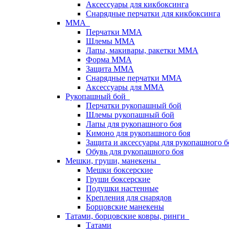
Аксессуары для кикбоксинга
Снарядные перчатки для кикбоксинга
ММА
Перчатки ММА
Шлемы ММА
Лапы, макивары, ракетки ММА
Форма ММА
Защита ММА
Снарядные перчатки ММА
Аксессуары для ММА
Рукопашный бой
Перчатки рукопашный бой
Шлемы рукопашный бой
Лапы для рукопашного боя
Кимоно для рукопашного боя
Защита и аксессуары для рукопашного б
Обувь для рукопашного боя
Мешки, груши, манекены
Мешки боксерские
Груши боксерские
Подушки настенные
Крепления для снарядов
Борцовские манекены
Татами, борцовские ковры, ринги
Татами