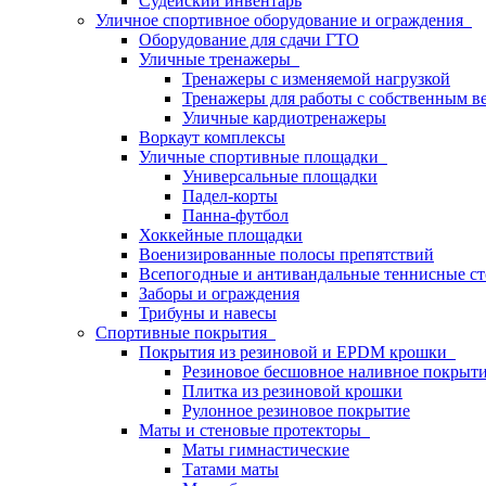
Судейский инвентарь
Уличное спортивное оборудование и ограждения
Оборудование для сдачи ГТО
Уличные тренажеры
Тренажеры с изменяемой нагрузкой
Тренажеры для работы с собственным в
Уличные кардиотренажеры
Воркаут комплексы
Уличные спортивные площадки
Универсальные площадки
Падел-корты
Панна-футбол
Хоккейные площадки
Военизированные полосы препятствий
Всепогодные и антивандальные теннисные с
Заборы и ограждения
Трибуны и навесы
Спортивные покрытия
Покрытия из резиновой и EPDM крошки
Резиновое бесшовное наливное покрыт
Плитка из резиновой крошки
Рулонное резиновое покрытие
Маты и стеновые протекторы
Маты гимнастические
Татами маты