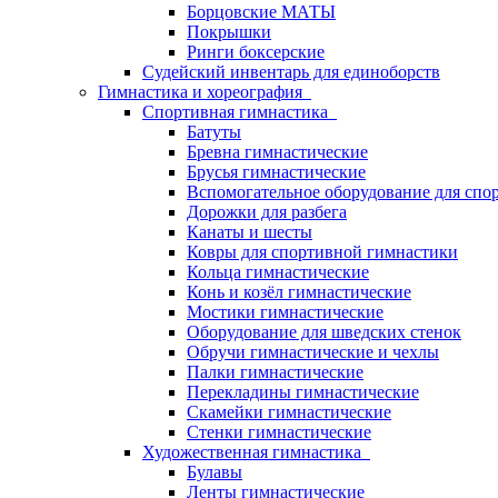
Борцовские МАТЫ
Покрышки
Ринги боксерские
Судейский инвентарь для единоборств
Гимнастика и хореография
Спортивная гимнастика
Батуты
Бревна гимнастические
Брусья гимнастические
Вспомогательное оборудование для спо
Дорожки для разбега
Канаты и шесты
Ковры для спортивной гимнастики
Кольца гимнастические
Конь и козёл гимнастические
Мостики гимнастические
Оборудование для шведских стенок
Обручи гимнастические и чехлы
Палки гимнастические
Перекладины гимнастические
Скамейки гимнастические
Стенки гимнастические
Художественная гимнастика
Булавы
Ленты гимнастические