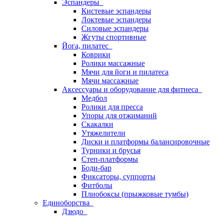
Эспандеры
Кистевые эспандеры
Локтевые эспандеры
Силовые эспандеры
Жгуты спортивные
Йога, пилатес
Коврики
Ролики массажные
Мячи для йоги и пилатеса
Мячи массажные
Аксессуары и оборудование для фитнеса
Медбол
Ролики для пресса
Упоры для отжиманий
Скакалки
Утяжелители
Диски и платформы балансировочные
Турники и брусья
Степ-платформы
Боди-бар
Фиксаторы, суппорты
Фитболы
Плиобоксы (прыжковые тумбы)
Единоборства
Дзюдо