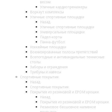
весом
Уличные кардиотренажеры
Воркаут комплексы
Уличные спортивные площадки
Назад
Уличные спортивные площадки
Универсальные площадки
Падел-корты
Панна-футбол
Хоккейные площадки
Военизированные полосы препятствий
Всепогодные и антивандальные теннисные
столы
Заборы и ограждения
Трибуны и навесы
Спортивные покрытия
Назад
Спортивные покрытия
Покрытия из резиновой и EPDM крошки
Назад
Покрытия из резиновой и EPDM крошки
Резиновое бесшовное наливное
покрытие