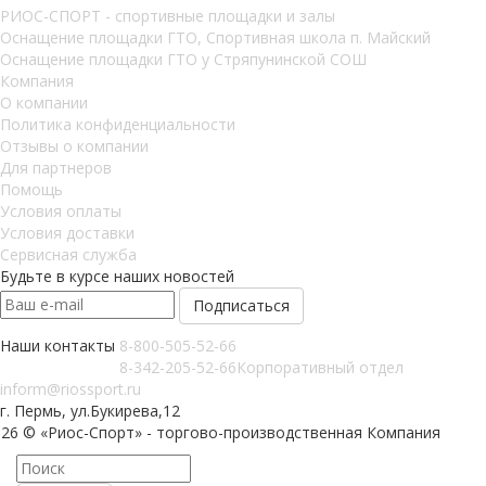
РИОС-СПОРТ - спортивные площадки и залы
Оснащение площадки ГТО, Спортивная школа п. Майский
Оснащение площадки ГТО у Стряпунинской СОШ
Компания
О компании
Политика конфиденциальности
Отзывы о компании
Для партнеров
Помощь
Условия оплаты
Условия доставки
Сервисная служба
Будьте в курсе наших новостей
Наши контакты
8-800-505-52-66
8-342-205-52-66
Корпоративный отдел
inform@riossport.ru
г. Пермь, ул.Букирева,12
026 © «Риос-Спорт» - торгово-производственная Компания