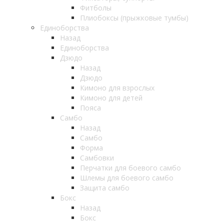
Фитболы
Плиобоксы (прыжковые тумбы)
Единоборства
Назад
Единоборства
Дзюдо
Назад
Дзюдо
Кимоно для взрослых
Кимоно для детей
Пояса
Самбо
Назад
Самбо
Форма
Самбовки
Перчатки для боевого самбо
Шлемы для боевого самбо
Защита самбо
Бокс
Назад
Бокс