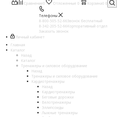
Сравнение
0
Отложенные
0
Корзина
0
0
Телефоны
8-800-505-52-66
Звонок бесплатный
8-342-205-52-66
Корпоративный отдел
Заказать звонок
Личный кабинет
Главная
Каталог
Назад
Каталог
Тренажеры и силовое оборудование
Назад
Тренажеры и силовое оборудование
Кардиотренажеры
Назад
Кардиотренажеры
Беговые дорожки
Велотренажеры
Эллипсоиды
Лыжные тренажеры