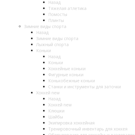
Назад
Тяжелая атлетика
Помосты
Плинты
Зимние виды спорта
Назад
Зимние виды спорта
Лыжный спорта
Коньки
Назад
Коньки
Хоккейные коньки
Фигурные коньки
Конькобежные коньки
Станки и инструменты для заточки
Хоккей new
Назад
Хоккей new
Клюшки
Шайбы
Экипировка хоккейная
Тренировочный инвентарь для хоккея
Оборудование для хоккейных раздевалок