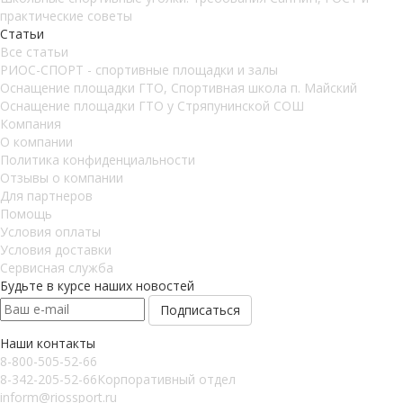
практические советы
Статьи
Все статьи
РИОС-СПОРТ - спортивные площадки и залы
Оснащение площадки ГТО, Спортивная школа п. Майский
Оснащение площадки ГТО у Стряпунинской СОШ
Компания
О компании
Политика конфиденциальности
Отзывы о компании
Для партнеров
Помощь
Условия оплаты
Условия доставки
Сервисная служба
Будьте в курсе наших новостей
Наши контакты
8-800-505-52-66
8-342-205-52-66
Корпоративный отдел
inform@riossport.ru