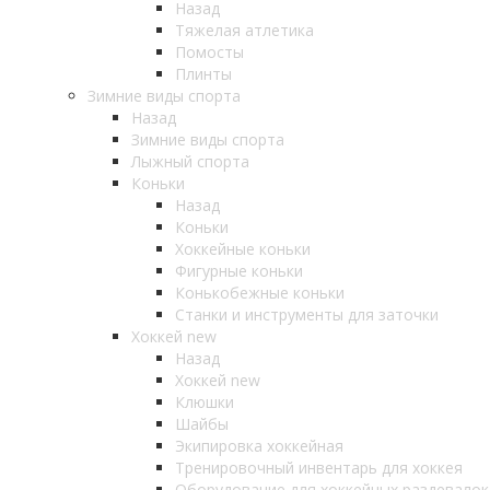
Назад
Тяжелая атлетика
Помосты
Плинты
Зимние виды спорта
Назад
Зимние виды спорта
Лыжный спорта
Коньки
Назад
Коньки
Хоккейные коньки
Фигурные коньки
Конькобежные коньки
Станки и инструменты для заточки
Хоккей new
Назад
Хоккей new
Клюшки
Шайбы
Экипировка хоккейная
Тренировочный инвентарь для хоккея
Оборудование для хоккейных раздевалок