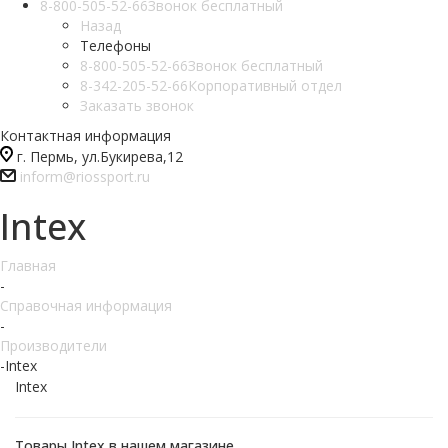
8-800-505-52-66
Звонок бесплатный
Назад
Телефоны
8-800-505-52-66
Звонок бесплатный
8-342-205-52-66
Корпоративный отдел
Заказать звонок
Контактная информация
г. Пермь, ул.Букирева,12
inform@riossport.ru
Intex
Главная
-
Справочная информация
-
Производители
-
Intex
Intex
Товары Intex в нашем магазине