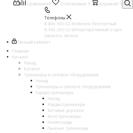
Сравнение
0
Отложенные
0
Корзина
0
0
Телефоны
8-800-505-52-66
Звонок бесплатный
8-342-205-52-66
Корпоративный отдел
Заказать звонок
Личный кабинет
Главная
Каталог
Назад
Каталог
Тренажеры и силовое оборудование
Назад
Тренажеры и силовое оборудование
Кардиотренажеры
Назад
Кардиотренажеры
Беговые дорожки
Велотренажеры
Эллипсоиды
Лыжные тренажеры