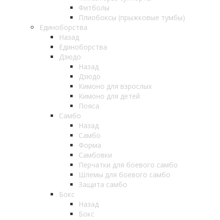
Фитболы
Плиобоксы (прыжковые тумбы)
Единоборства
Назад
Единоборства
Дзюдо
Назад
Дзюдо
Кимоно для взрослых
Кимоно для детей
Пояса
Самбо
Назад
Самбо
Форма
Самбовки
Перчатки для боевого самбо
Шлемы для боевого самбо
Защита самбо
Бокс
Назад
Бокс