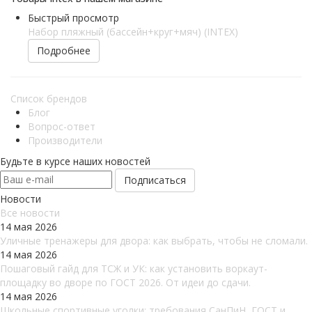
Быстрый просмотр
Набор пляжный (бассейн+круг+мяч) (INTEX)
Подробнее
Список брендов
Блог
Вопрос-ответ
Производители
Будьте в курсе наших новостей
Новости
Все новости
14 мая 2026
Уличные тренажеры для двора: как выбрать, чтобы не сломали.
14 мая 2026
Пошаговый гайд для ТСЖ и УК: как установить воркаут-
площадку во дворе по ГОСТ 2026. От идеи до сдачи.
14 мая 2026
Школьные спортивные уголки: требования СанПиН, ГОСТ и