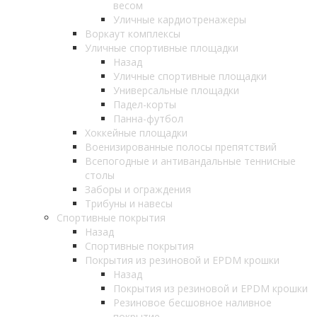
весом
Уличные кардиотренажеры
Воркаут комплексы
Уличные спортивные площадки
Назад
Уличные спортивные площадки
Универсальные площадки
Падел-корты
Панна-футбол
Хоккейные площадки
Военизированные полосы препятствий
Всепогодные и антивандальные теннисные
столы
Заборы и ограждения
Трибуны и навесы
Спортивные покрытия
Назад
Спортивные покрытия
Покрытия из резиновой и EPDM крошки
Назад
Покрытия из резиновой и EPDM крошки
Резиновое бесшовное наливное
покрытие