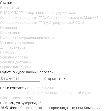
Статьи
Все статьи
РИОС-СПОРТ - спортивные площадки и залы
Оснащение площадки ГТО, Спортивная школа п. Майский
Оснащение площадки ГТО у Стряпунинской СОШ
Компания
О компании
Политика конфиденциальности
Отзывы о компании
Для партнеров
Помощь
Условия оплаты
Условия доставки
Сервисная служба
Будьте в курсе наших новостей
Наши контакты
8-800-505-52-66
8-342-205-52-66
Корпоративный отдел
inform@riossport.ru
г. Пермь, ул.Букирева,12
026 © «Риос-Спорт» - торгово-производственная Компания