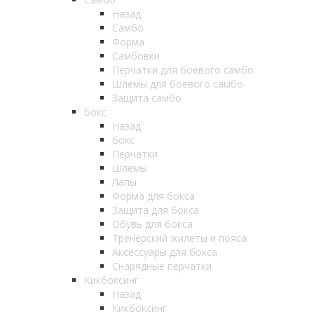
Назад
Самбо
Форма
Самбовки
Перчатки для боевого самбо
Шлемы для боевого самбо
Защита самбо
Бокс
Назад
Бокс
Перчатки
Шлемы
Лапы
Форма для бокса
Защита для бокса
Обувь для бокса
Тренерский жилеты и пояса
Аксессуары для бокса
Снарядные перчатки
Кикбоксинг
Назад
Кикбоксинг