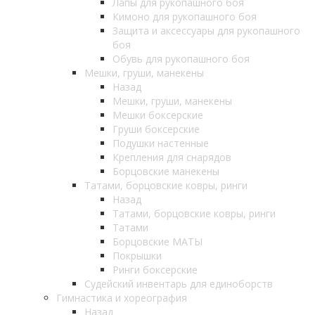
Лапы для рукопашного боя
Кимоно для рукопашного боя
Защита и аксессуары для рукопашного
боя
Обувь для рукопашного боя
Мешки, груши, манекены
Назад
Мешки, груши, манекены
Мешки боксерские
Груши боксерские
Подушки настенные
Крепления для снарядов
Борцовские манекены
Татами, борцовские ковры, ринги
Назад
Татами, борцовские ковры, ринги
Татами
Борцовские МАТЫ
Покрышки
Ринги боксерские
Судейский инвентарь для единоборств
Гимнастика и хореография
Назад