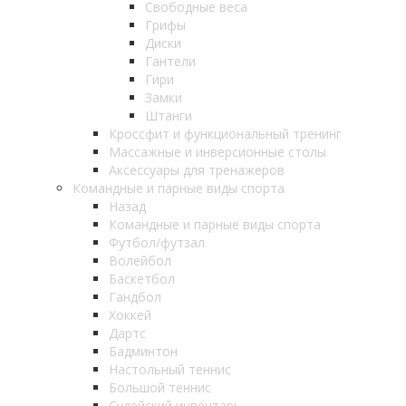
Свободные веса
Грифы
Диски
Гантели
Гири
Замки
Штанги
Кроссфит и функциональный тренинг
Массажные и инверсионные столы
Аксессуары для тренажеров
Командные и парные виды спорта
Назад
Командные и парные виды спорта
Футбол/футзал
Волейбол
Баскетбол
Гандбол
Хоккей
Дартс
Бадминтон
Настольный теннис
Большой теннис
Судейский инвентарь