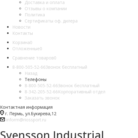
Доставка и оплата
Отзывы о компании
Политика
Сертификаты оф. дилера
Новости
Контакты
Корзина
0
Отложенные
0
Сравнение товаров
0
8-800-505-52-66
Звонок бесплатный
Назад
Телефоны
8-800-505-52-66
Звонок бесплатный
8-342-205-52-66
Корпоративный отдел
Заказать звонок
Контактная информация
г. Пермь, ул.Букирева,12
inform@riossport.ru
Svensson Industrial