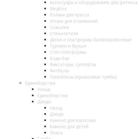
Аксессуары и оборудование для фитнеса
Медбол
Ролики для пресса
Упоры для отжиманий
Скакалки
Утяжелители
Диски и платформы балансировочные
Турники и брусья
Степ-платформы
Боди-бар
Фиксаторы, суппорты
Фитболы
Плиобоксы (прыжковые тумбы)
Единоборства
Назад
Единоборства
Дзюдо
Назад
Дзюдо
Кимоно для взрослых
Кимоно для детей
Пояса
Самбо